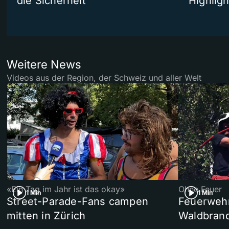
die Sicherheit
Highligh
Weitere News
Videos aus der Region, der Schweiz und aller Welt
«Ein Tag im Jahr ist das okay»
Ohne Feuer
1 Min
1 Min
Street-Parade-Fans campen
Feuerwehr 
mitten in Zürich
Waldbrand