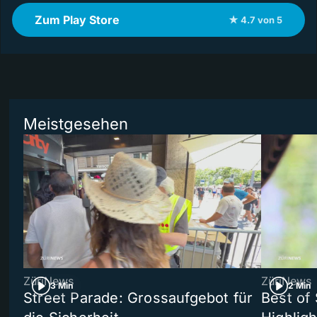
Zum Play Store
★ 4.7 von 5
Meistgesehen
ZüriNews
ZüriNews
3 Min
2 Min
Street Parade: Grossaufgebot für
Best of 