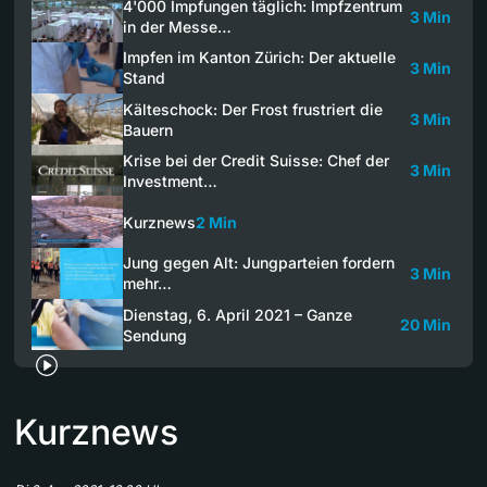
4'000 Impfungen täglich: Impfzentrum
3 Min
in der Messe…
Impfen im Kanton Zürich: Der aktuelle
3 Min
Stand
Kälteschock: Der Frost frustriert die
3 Min
Bauern
Krise bei der Credit Suisse: Chef der
3 Min
Investment…
Kurznews
2 Min
Jung gegen Alt: Jungparteien fordern
3 Min
mehr…
Dienstag, 6. April 2021 – Ganze
20 Min
Sendung
Kurznews