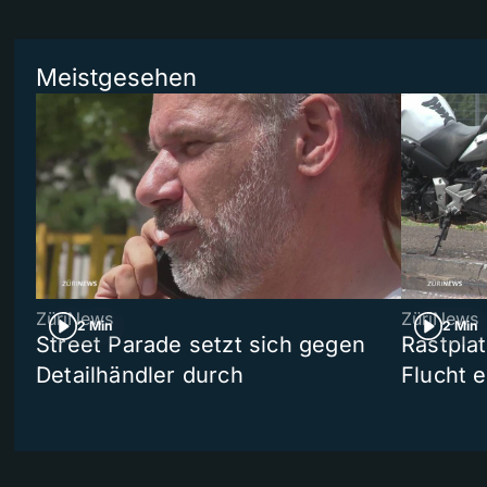
Meistgesehen
ZüriNews
ZüriNews
2 Min
2 Min
Street Parade setzt sich gegen
Rastpla
Detailhändler durch
Flucht e