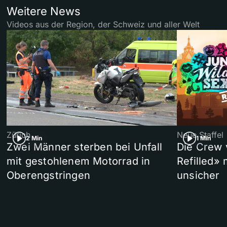
Weitere News
Videos aus der Region, der Schweiz und aller Welt
Zürich
Neue Staffel
2 Min
1 Min
Zwei Männer sterben bei Unfall
Die Crew 
mit gestohlenem Motorrad in
Refilled»
Oberengstringen
unsicher