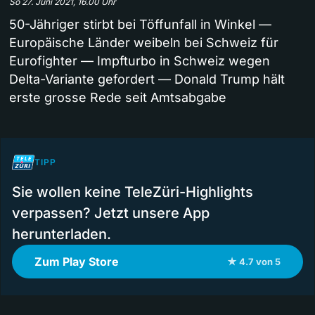
So 27. Juni 2021, 16.00 Uhr
50-Jähriger stirbt bei Töffunfall in Winkel —
Europäische Länder weibeln bei Schweiz für
Eurofighter — Impfturbo in Schweiz wegen
Delta-Variante gefordert — Donald Trump hält
erste grosse Rede seit Amtsabgabe
TIPP
Sie wollen keine TeleZüri-Highlights
verpassen? Jetzt unsere App
herunterladen.
Zum Play Store
★ 4.7 von 5