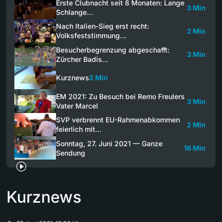
Erste Clubnacht seit 8 Monaten: Lange
3 Min
Schlange…
Nach Italien-Sieg erst recht:
2 Min
Volksfeststimmung…
Besucherbegrenzung abgeschafft:
3 Min
Zürcher Badis…
Kurznews
2 Min
EM 2021: Zu Besuch bei Remo Freulers
3 Min
Vater Marcel
SVP verbrennt EU-Rahmenabkommen
2 Min
feierlich mit…
Sonntag, 27. Juni 2021 — Ganze
16 Min
Sendung
Kurznews