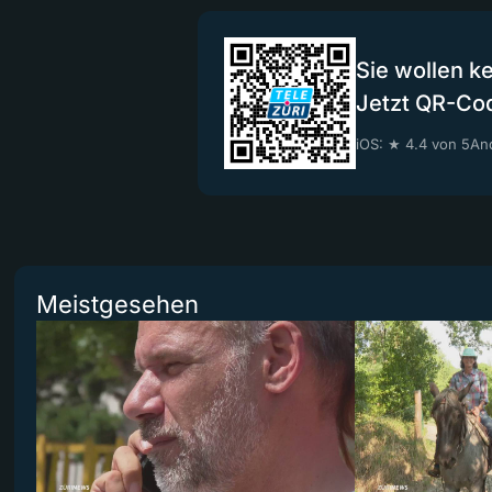
Sie wollen k
Jetzt QR-Co
iOS: ★ 4.4 von 5
And
Meistgesehen