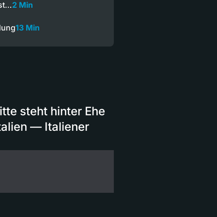
ist…
2 Min
dung
13 Min
te steht hinter Ehe
alien — Italiener