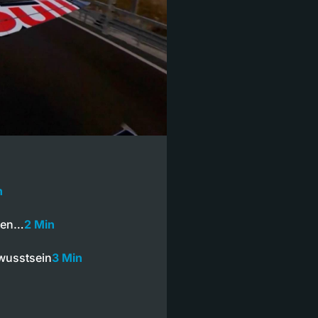
n
zten…
2 Min
wusstsein
3 Min