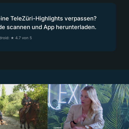
eine TeleZüri-Highlights verpassen?
de scannen und App herunterladen.
roid: ★ 4.7 von 5