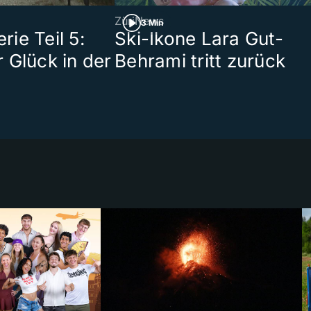
ZüriNews
3 Min
ie Teil 5:
Ski-Ikone Lara Gut-
 Glück in der
Behrami tritt zurück