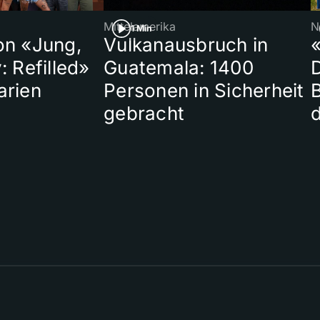
Mittelamerika
N
1 Min
on «Jung,
Vulkanausbruch in
«
: Refilled»
Guatemala: 1400
arien
Personen in Sicherheit
gebracht