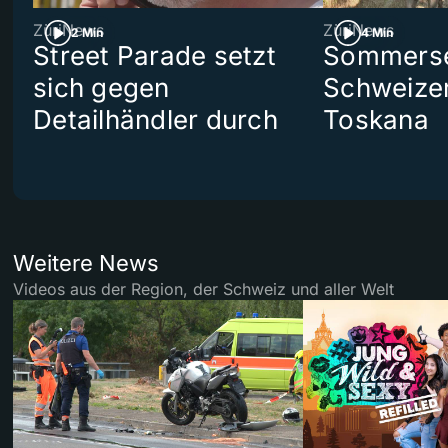
ZüriNews
ZüriNews
2 Min
4 Min
Street Parade setzt
Sommerser
sich gegen
Schweizer
Detailhändler durch
Toskana
Weitere News
Videos aus der Region, der Schweiz und aller Welt