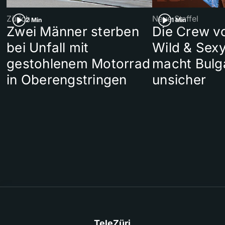
Zürich
Neue Staffel
2 Min
1 Min
Zwei Männer sterben
Die Crew v
bei Unfall mit
Wild & Sexy
gestohlenem Motorrad
macht Bulg
in Oberengstringen
unsicher
TeleZüri