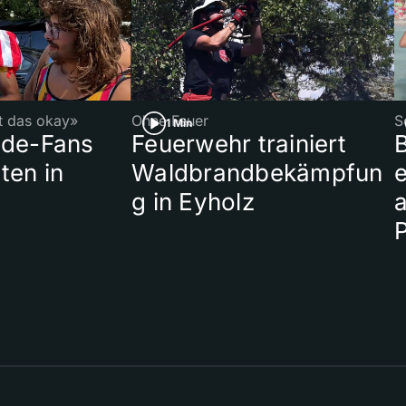
st das okay»
Ohne Feuer
S
1 Min
ade-Fans
Feuerwehr trainiert
B
ten in
Waldbrandbekämpfun
e
g in Eyholz
a