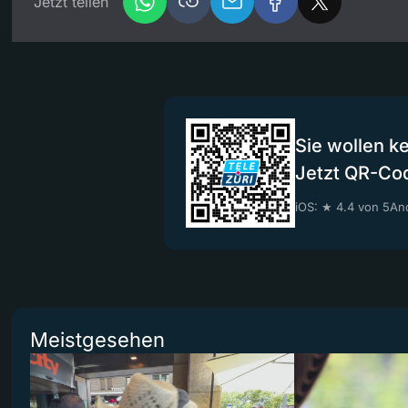
Jetzt teilen
Sie wollen k
Jetzt QR-Co
iOS: ★ 4.4 von 5
And
Meistgesehen