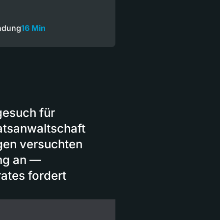
endung
16 Min
gesuch für
atsanwaltschaft
egen versuchten
ng an —
ates fordert