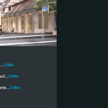
n…
3 Min
 auf…
3 Min
ierte…
2 Min