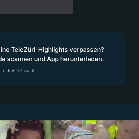
eine TeleZüri-Highlights verpassen?
de scannen und App herunterladen.
roid: ★ 4.7 von 5