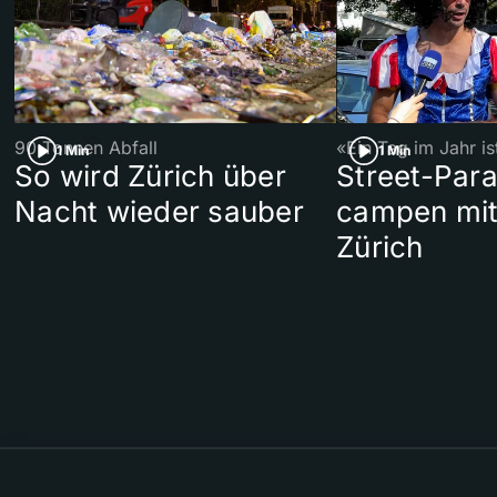
90 Tonnen Abfall
«Ein Tag im Jahr i
1 Min
1 Min
So wird Zürich über
Street-Par
Nacht wieder sauber
campen mit
Zürich