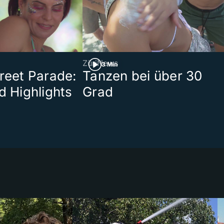
ZüriNews
3 Min
treet Parade:
Tanzen bei über 30
d Highlights
Grad