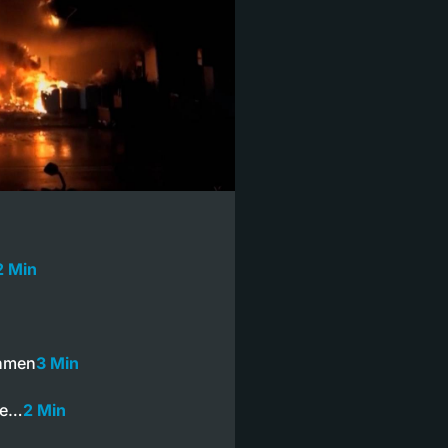
2 Min
ehmen
3 Min
ie…
2 Min