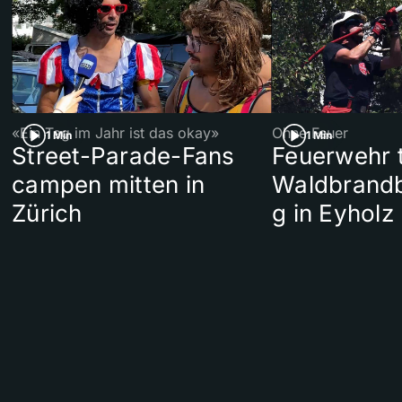
«Ein Tag im Jahr ist das okay»
Ohne Feuer
1 Min
1 Min
Street-Parade-Fans
Feuerwehr t
campen mitten in
Waldbrand
Zürich
g in Eyholz