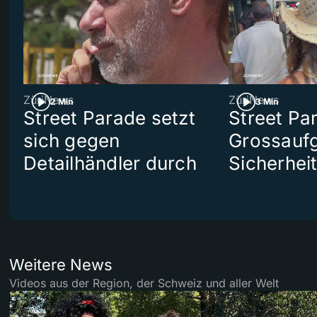
ZüriNews
ZüriNews
2 Min
3 Min
Street Parade setzt
Street Pa
sich gegen
Grossaufg
Detailhändler durch
Sicherhei
Weitere News
Videos aus der Region, der Schweiz und aller Welt