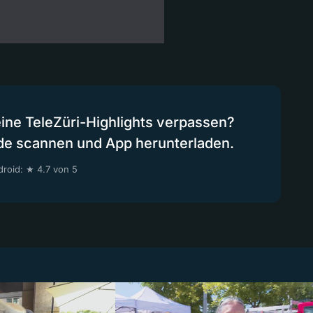
eine TeleZüri-Highlights verpassen?
de scannen und App herunterladen.
roid: ★ 4.7 von 5