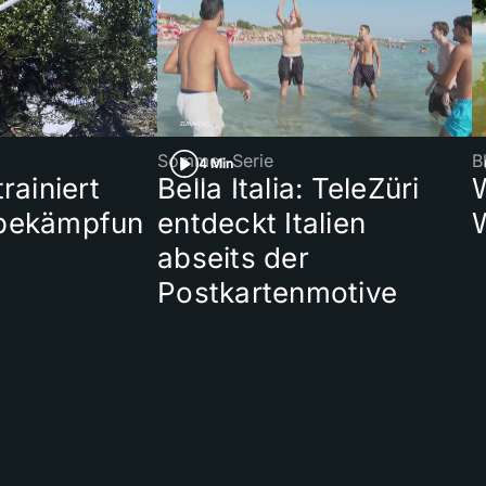
Sommer-Serie
B
4 Min
rainiert
Bella Italia: TeleZüri
bekämpfun
entdeckt Italien
abseits der
Postkartenmotive