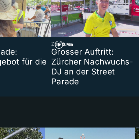
ZüriNews
3 Min
rade:
Grosser Auftritt:
ebot für die
Zürcher Nachwuchs-
t
DJ an der Street
Parade