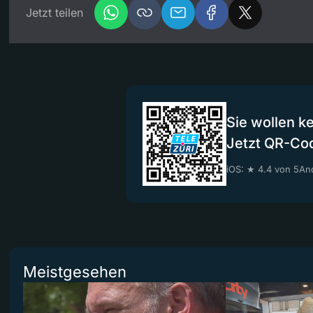
Jetzt teilen
Sie wollen k
Jetzt QR-Co
iOS: ★ 4.4 von 5
And
Meistgesehen