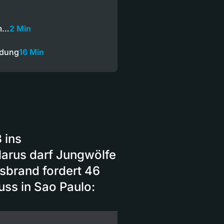
um…
2 Min
ndung
16 Min
 ins
arus darf Jungwölfe
sbrand fordert 46
uss in Sao Paulo: