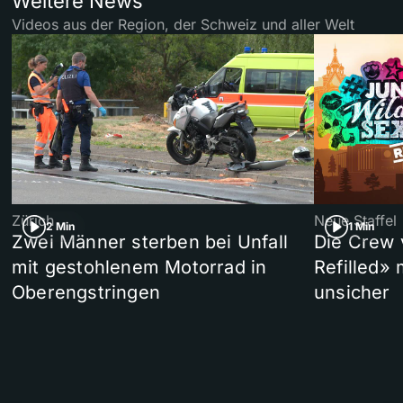
Weitere News
Videos aus der Region, der Schweiz und aller Welt
Zürich
Neue Staffel
2 Min
1 Min
Zwei Männer sterben bei Unfall
Die Crew 
mit gestohlenem Motorrad in
Refilled»
Oberengstringen
unsicher