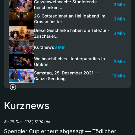
Gassenweihnacht: Studierende
3 Min
beschenken…
2G-Gottesdienst an Heiligabend im
3 Min
Grossmünster
Diese Geschenke haben die TeleZüri-
3 Min
Zuschauer…
Kurznews
3 Min
Weihnachtliches Lichterparadies in
3 Min
Uitikon
Samstag, 25. Dezember 2021 —
16 Min
Ganze Sendung
Kurznews
Sa 25. Dez. 2021, 17.00 Uhr
Spengler Cup erneut abgesagt — Tödlicher