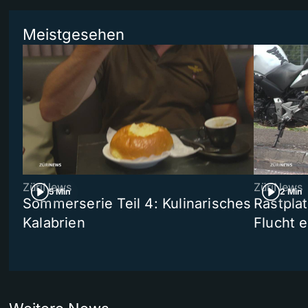
Meistgesehen
ZüriNews
ZüriNews
5 Min
2 Min
Sommerserie Teil 4: Kulinarisches
Rastpla
Kalabrien
Flucht e