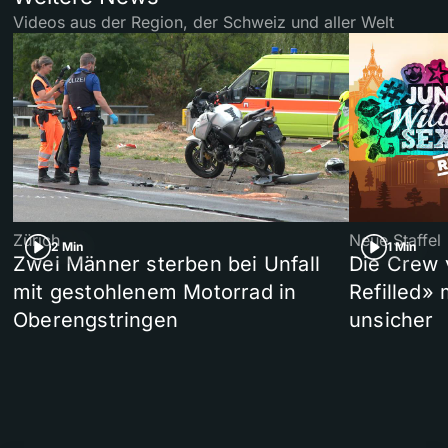
Videos aus der Region, der Schweiz und aller Welt
Zürich
Neue Staffel
2 Min
1 Min
Zwei Männer sterben bei Unfall
Die Crew 
mit gestohlenem Motorrad in
Refilled»
Oberengstringen
unsicher