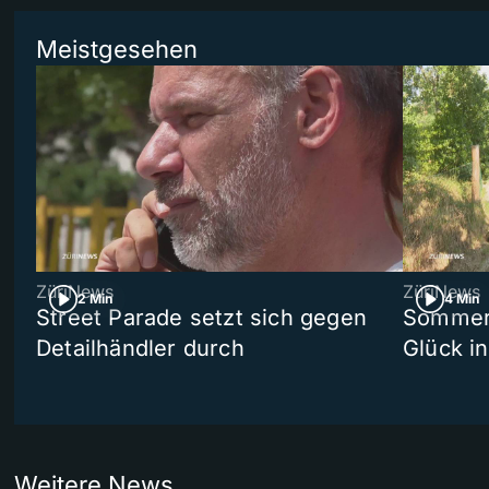
Meistgesehen
ZüriNews
ZüriNews
2 Min
4 Min
Street Parade setzt sich gegen
Sommers
Detailhändler durch
Glück i
Weitere News