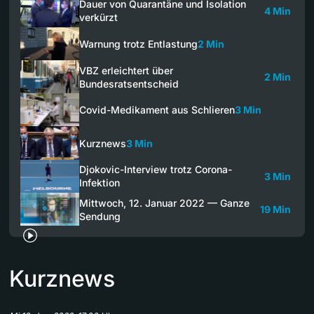
Dauer von Quarantäne und Isolation
4 Min
verkürzt
Warnung trotz Entlastung
2 Min
VBZ erleichtert über
2 Min
Bundesratsentscheid
Covid-Medikament aus Schlieren
3 Min
Kurznews
3 Min
Djokovic-Interview trotz Corona-
3 Min
Infektion
Mittwoch, 12. Januar 2022 — Ganze
19 Min
Sendung
Kurznews