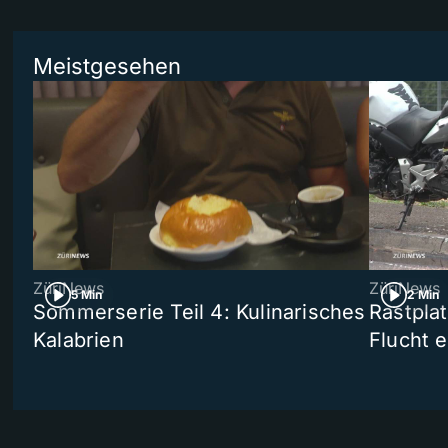
Meistgesehen
ZüriNews
ZüriNews
5 Min
2 Min
Sommerserie Teil 4: Kulinarisches
Rastpla
Kalabrien
Flucht e