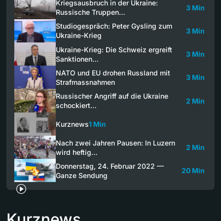
Kriegsausbruch in der Ukraine:
3 Min
Russische Truppen…
Studiogespräch: Peter Gysling zum
3 Min
Ukraine-Krieg
Ukraine-Krieg: Die Schweiz ergreift
3 Min
Sanktionen…
NATO und EU drohen Russland mit
3 Min
Strafmassnahmen
Russischer Angriff auf die Ukraine
2 Min
schockiert…
Kurznews
1 Min
Nach zwei Jahren Pausen: In Luzern
2 Min
wird heftig…
Donnerstag, 24. Februar 2022 —
20 Min
Ganze Sendung
Kurznews