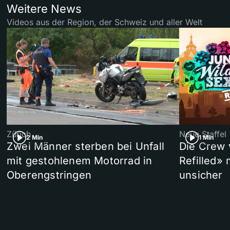
Weitere News
Videos aus der Region, der Schweiz und aller Welt
Zürich
Neue Staffel
2 Min
1 Min
Zwei Männer sterben bei Unfall
Die Crew 
mit gestohlenem Motorrad in
Refilled»
Oberengstringen
unsicher