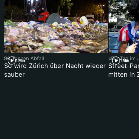
90 Tonnen Abfall
«Ein Tag im 
1 Min
1 Min
So wird Zürich über Nacht wieder
Street-P
sauber
mitten in 