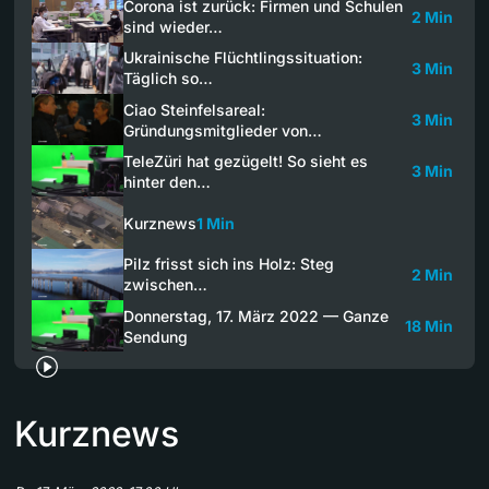
Corona ist zurück: Firmen und Schulen
2 Min
sind wieder…
Ukrainische Flüchtlingssituation:
3 Min
Täglich so…
Ciao Steinfelsareal:
3 Min
Gründungsmitglieder von…
TeleZüri hat gezügelt! So sieht es
3 Min
hinter den…
Kurznews
1 Min
Pilz frisst sich ins Holz: Steg
2 Min
zwischen…
Donnerstag, 17. März 2022 — Ganze
18 Min
Sendung
Kurznews