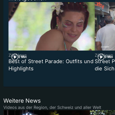
ZüriNews
ZüriNews
2 Min
3 Min
Best of Street Parade: Outfits und
Street 
Highlights
die Sich
Weitere News
Videos aus der Region, der Schweiz und aller Welt