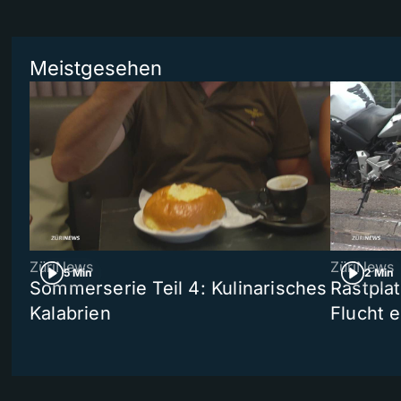
Meistgesehen
ZüriNews
ZüriNews
5 Min
2 Min
Sommerserie Teil 4: Kulinarisches
Rastpla
Kalabrien
Flucht e