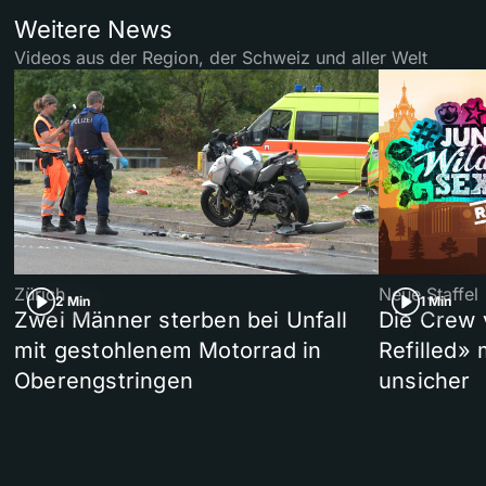
Weitere News
Videos aus der Region, der Schweiz und aller Welt
Zürich
Neue Staffel
2 Min
1 Min
Zwei Männer sterben bei Unfall
Die Crew 
mit gestohlenem Motorrad in
Refilled»
Oberengstringen
unsicher