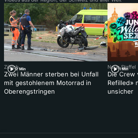
Zürich
Neue Staffel
2 Min
1 Min
Zwei Männer sterben bei Unfall
Die Crew 
mit gestohlenem Motorrad in
Refilled»
Oberengstringen
unsicher