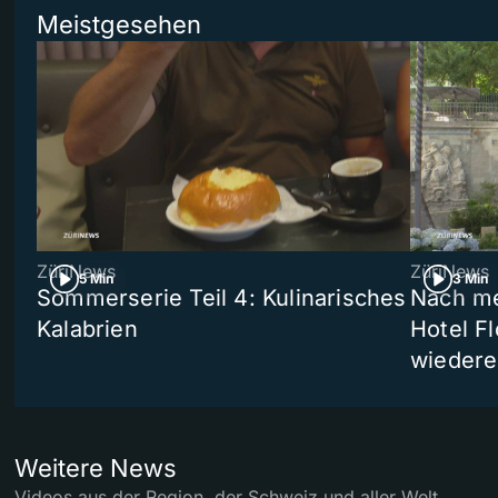
Meistgesehen
ZüriNews
ZüriNews
5 Min
3 Min
Sommerserie Teil 4: Kulinarisches
Nach me
Kalabrien
Hotel Fl
wiedere
Weitere News
Videos aus der Region, der Schweiz und aller Welt