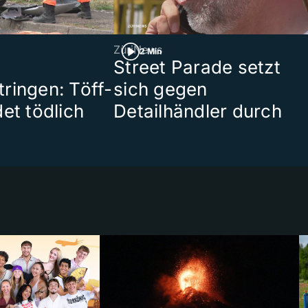
ZüriNews
2 Min
Street Parade setzt
ringen: Töff-
sich gegen
et tödlich
Detailhändler durch