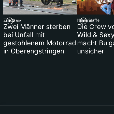
Zürich
Neue Staffel
2 Min
1 Min
Zwei Männer sterben
Die Crew v
bei Unfall mit
Wild & Sexy
gestohlenem Motorrad
macht Bulg
in Oberengstringen
unsicher