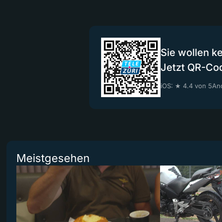
Sie wollen k
Jetzt QR-Co
iOS: ★ 4.4 von 5
And
Meistgesehen