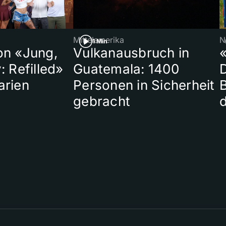
Mittelamerika
N
1 Min
on «Jung,
Vulkanausbruch in
«
: Refilled»
Guatemala: 1400
arien
Personen in Sicherheit
gebracht