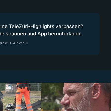
eine TeleZüri-Highlights verpassen?
de scannen und App herunterladen.
roid: ★ 4.7 von 5