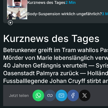
Kurznews des Tages
2 Min
Body-Suspension wirklich ungefährlich?
3 M
Kurznews des Tages
Betrunkener greift im Tram wahllos P
Mörder von Marie lebenslänglich ver
40 Jahren Gefängnis verurteilt — Syr
Oasenstadt Palmyra zurück — Hollän
Fussballlegende Johan Cruyff stirbt 
Jetzt teilen