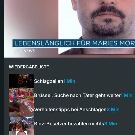
WIEDERGABELISTE
Schlagzeilen
1 Min
Brüssel: Suche nach Täter geht weiter
1 Min
Verhaltenstipps bei Anschlägen
3 Min
Binz-Besetzer bezahlen nichts
3 Min