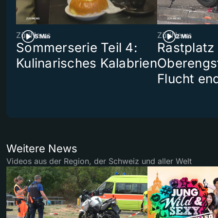
ZüriNews
ZüriNews
5 Min
2 Min
Sommerserie Teil 4:
Rastplatz
Kulinarisches Kalabrien
Oberengst
Flucht end
Weitere News
Videos aus der Region, der Schweiz und aller Welt