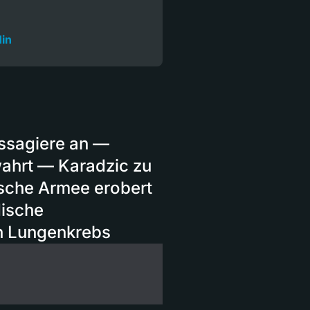
in
assagiere an —
wahrt — Karadzic zu
ische Armee erobert
dische
an Lungenkrebs