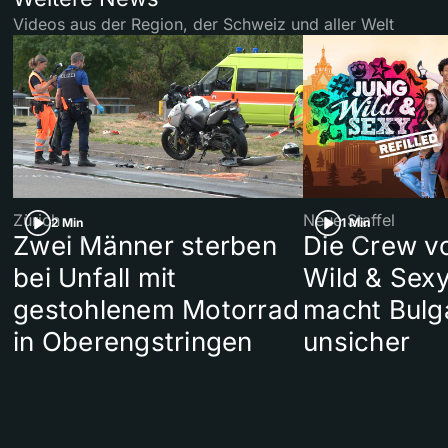
Videos aus der Region, der Schweiz und aller Welt
Zürich
Neue Staffel
2 Min
1 Min
Zwei Männer sterben
Die Crew v
bei Unfall mit
Wild & Sexy
gestohlenem Motorrad
macht Bulg
in Oberengstringen
unsicher