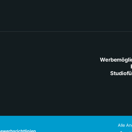
Werbemögli
Studiof
Alle A
ewerbsrichtlinien