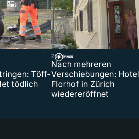
ZüriNews
3 Min
Nach mehreren
ringen: Töff-
Verschiebungen: Hote
et tödlich
Florhof in Zürich
wiedereröffnet