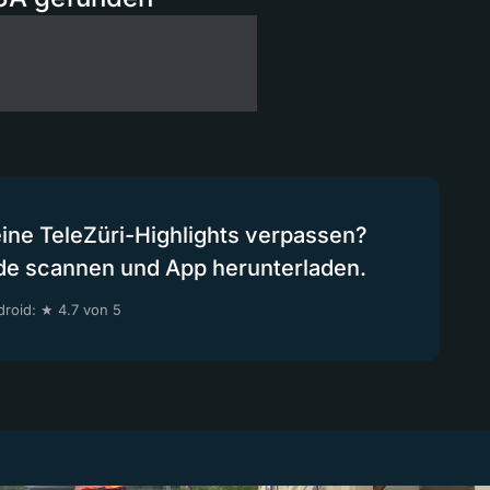
eine TeleZüri-Highlights verpassen?
de scannen und App herunterladen.
roid: ★ 4.7 von 5