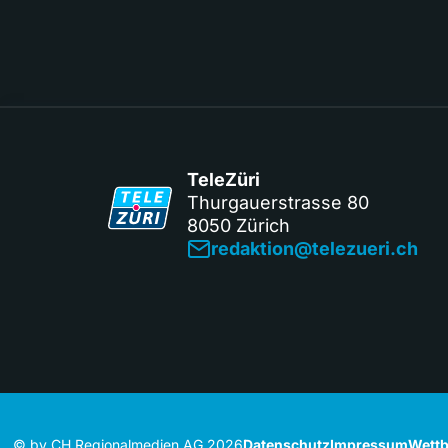
TeleZüri
Thurgauerstrasse 80
8050 Zürich
redaktion@telezueri.ch
© by CH Regionalmedien AG 2026
Datenschutz
Impressum
Wettb