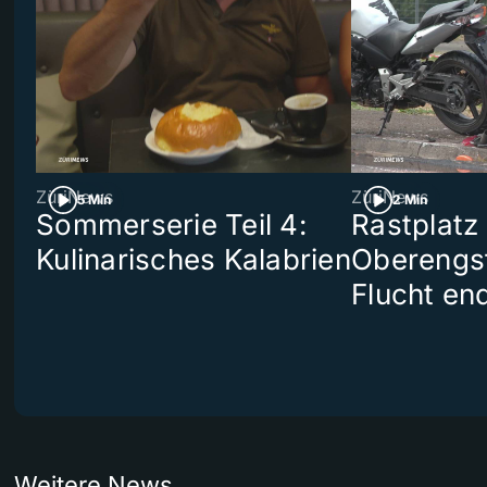
ZüriNews
ZüriNews
5 Min
2 Min
Sommerserie Teil 4:
Rastplatz
Kulinarisches Kalabrien
Oberengst
Flucht end
Weitere News