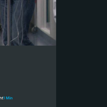
ht
1 Min