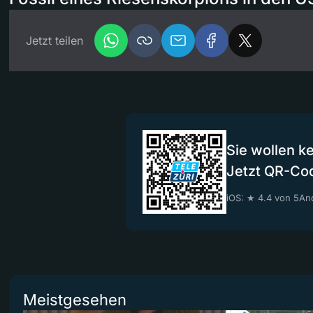
Jetzt teilen
Sie wollen k
Jetzt QR-Co
iOS: ★ 4.4 von 5
And
Meistgesehen