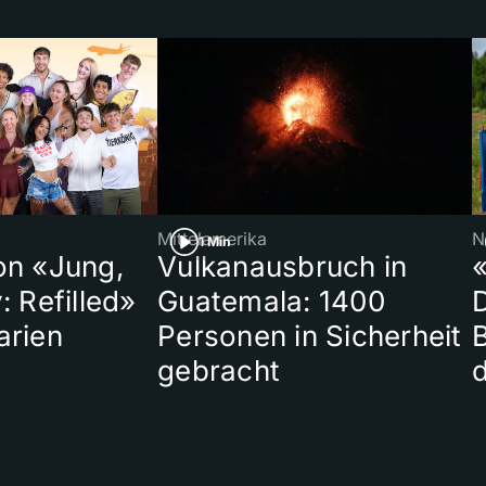
Mittelamerika
N
1 Min
on «Jung,
Vulkanausbruch in
«
: Refilled»
Guatemala: 1400
arien
Personen in Sicherheit
gebracht