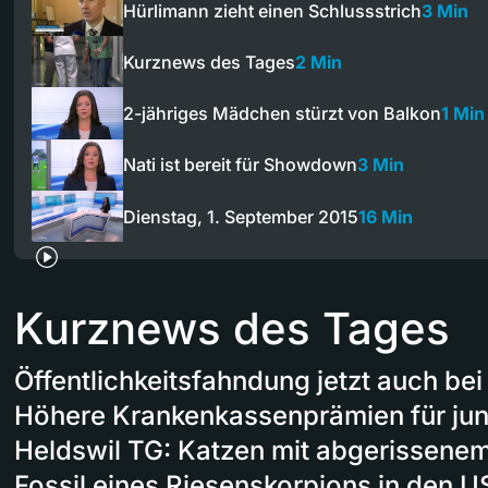
Hürlimann zieht einen Schlussstrich
3 Min
Kurznews des Tages
2 Min
2-jähriges Mädchen stürzt von Balkon
1 Min
Nati ist bereit für Showdown
3 Min
Dienstag, 1. September 2015
16 Min
Kurznews des Tages
Öffentlichkeitsfahndung jetzt auch bei
Höhere Krankenkassenprämien für j
Heldswil TG: Katzen mit abgerissene
Fossil eines Riesenskorpions in den 