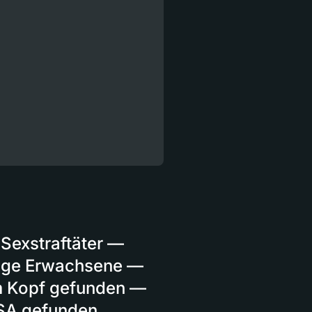
 Sexstraftäter —
unge Erwachsene —
m Kopf gefunden —
USA gefunden