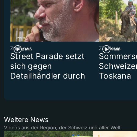
ZüriNews
ZüriNews
2 Min
4 Min
Street Parade setzt
Sommerser
sich gegen
Schweizer
Detailhändler durch
Toskana
Weitere News
Videos aus der Region, der Schweiz und aller Welt