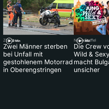
Zürich
Neue Staffel
2 Min
1 Min
Zwei Männer sterben
Die Crew v
bei Unfall mit
Wild & Sexy
gestohlenem Motorrad
macht Bulg
in Oberengstringen
unsicher