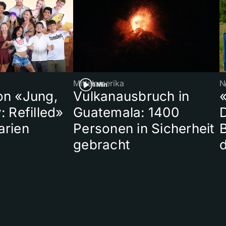
Mittelamerika
N
1 Min
on «Jung,
Vulkanausbruch in
«
: Refilled»
Guatemala: 1400
arien
Personen in Sicherheit
gebracht