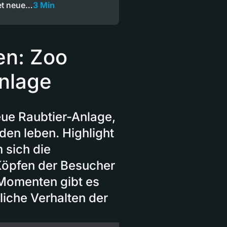
net neue…
3 Min
en: Zoo
Anlage
eue Raubtier-Anlage,
den leben. Highlight
 sich die
 Köpfen der Besucher
Momenten gibt es
liche Verhalten der