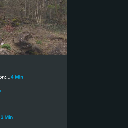
kon:…
4 Min
n
…
2 Min