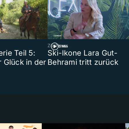
ZüriNews
3 Min
ie Teil 5:
Ski-Ikone Lara Gut-
 Glück in der
Behrami tritt zurück