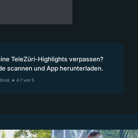
eine TeleZüri-Highlights verpassen?
de scannen und App herunterladen.
roid: ★ 4.7 von 5