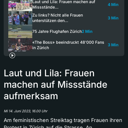
Laut und Lila: Frauen machen auf
4 Min
Missstände…
Zu links? Nicht alle Frauen
3 Min
unterstützen den…
75 Jahre Flughafen Zürich
2 Min
«The Boss» beeindruckt 48'000 Fans
3 Min
in Zürich
Laut und Lila: Frauen
machen auf Missstände
aufmerksam
Mi 14. Juni 2023, 16.00 Uhr
Am feministischen Streiktag tragen Frauen ihren
Protest in Zürich auf die Strasse. An