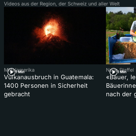
Videos aus der Region, der Schweiz und aller Welt
Mittelamerika
Neue Staffel
1 Min
1 Min
Vulkanausbruch in Guatemala:
«Bauer, l
1400 Personen in Sicherheit
Bäuerinne
gebracht
nach der 