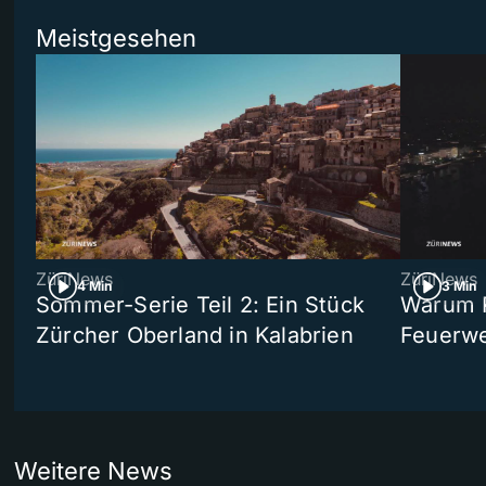
Meistgesehen
ZüriNews
ZüriNews
4 Min
3 Min
Sommer-Serie Teil 2: Ein Stück
Warum R
Zürcher Oberland in Kalabrien
Feuerwe
Weitere News