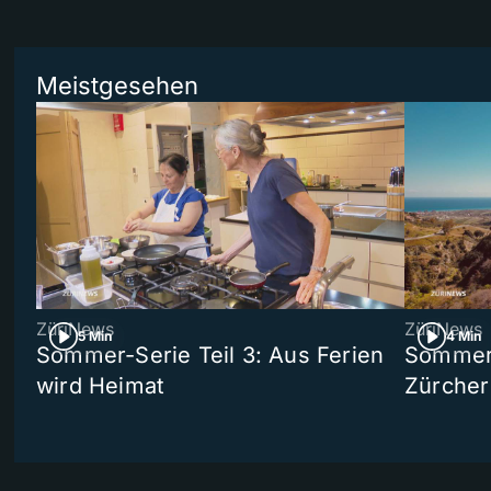
Meistgesehen
ZüriNews
ZüriNews
5 Min
4 Min
Sommer-Serie Teil 3: Aus Ferien
Sommer-
wird Heimat
Zürcher