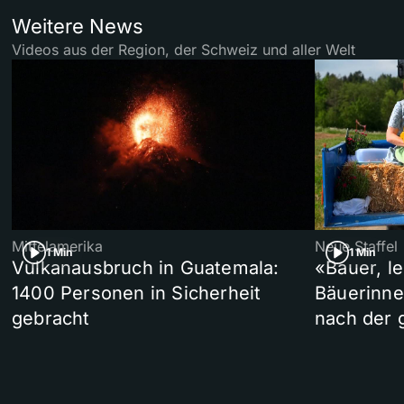
Weitere News
Videos aus der Region, der Schweiz und aller Welt
Mittelamerika
Neue Staffel
1 Min
1 Min
Vulkanausbruch in Guatemala:
«Bauer, l
1400 Personen in Sicherheit
Bäuerinne
gebracht
nach der 