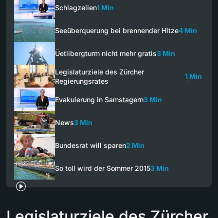
Schlagzeilen
1 Min
Seeüberquerung bei brennender Hitze
4 Min
Üetlibergturm nicht mehr gratis
3 Min
Legislaturziele des Zürcher
1 Min
Regierungsrates
Evakuierung in Samstagern
3 Min
News
3 Min
Bundesrat will sparen
2 Min
So toll wird der Sommer 2015
3 Min
Legislaturziele des Zürcher