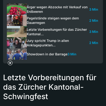
Ärger wegen Abzocke mit Verkauf von
3 Min
Erdbeeren
Pegelstände steigen wegen dem
2 Min
Dauerregen
Letzte Vorbereitungen für das Zürcher
3 Min
Kantonal…
Jury spricht Trump in allen
2 Min
Anklagepunkten…
Showdown in der Barrage
3 Min
Letzte Vorbereitungen für
das Zürcher Kantonal-
Schwingfest