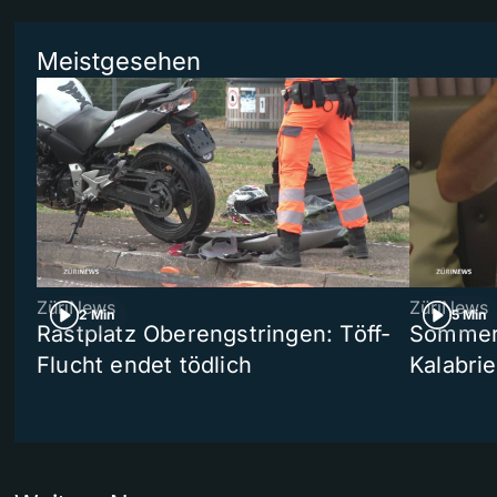
Meistgesehen
ZüriNews
ZüriNews
2 Min
5 Min
Rastplatz Oberengstringen: Töff-
Sommers
Flucht endet tödlich
Kalabri