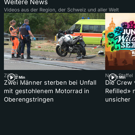
Weitere News
Videos aus der Region, der Schweiz und aller Welt
Zürich
Neue Staffel
2 Min
1 Min
Zwei Männer sterben bei Unfall
Die Crew 
mit gestohlenem Motorrad in
Refilled»
Oberengstringen
unsicher