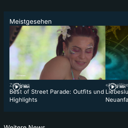
Meistgesehen
ZüriNews
«AstroWe
2 Min
2 Min
Best of Street Parade: Outfits und
Liebeslu
Highlights
Neuanf
Weitere News