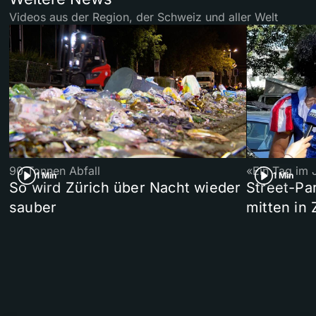
Videos aus der Region, der Schweiz und aller Welt
90 Tonnen Abfall
«Ein Tag im 
1 Min
1 Min
So wird Zürich über Nacht wieder
Street-P
sauber
mitten in 