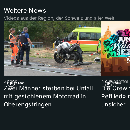
Weitere News
Videos aus der Region, der Schweiz und aller Welt
Zürich
Neue Staffel
2 Min
1 Min
Zwei Männer sterben bei Unfall
Die Crew 
mit gestohlenem Motorrad in
Refilled»
Oberengstringen
unsicher