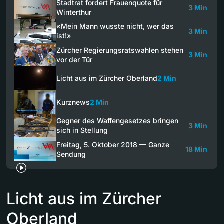
Stadtrat fordert Frauenquote für
3 Min
Winterthur
«Mein Mann wusste nicht, wer das
3 Min
ist!»
Zürcher Regierungsratswahlen stehen
3 Min
vor der Tür
Licht aus im Zürcher Oberland
2 Min
Kurznews
2 Min
Gegner des Waffengesetzes bringen
3 Min
sich in Stellung
Freitag, 5. Oktober 2018 — Ganze
18 Min
Sendung
Licht aus im Zürcher
Oberland