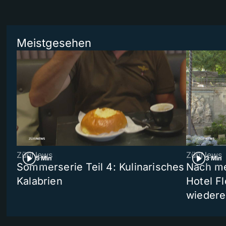
Meistgesehen
ZüriNews
ZüriNews
5 Min
3 Min
Sommerserie Teil 4: Kulinarisches
Nach me
Kalabrien
Hotel Fl
wiedere