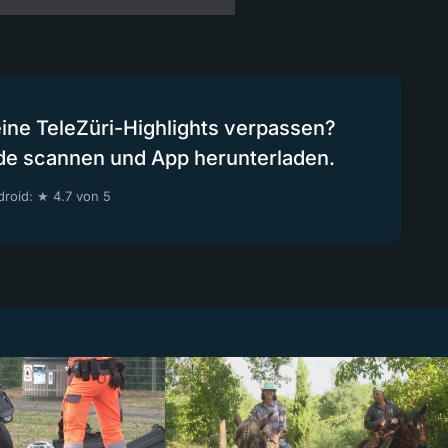
eine TeleZüri-Highlights verpassen?
de scannen und App herunterladen.
roid: ★ 4.7 von 5