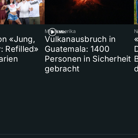
Mittelamerika
N
1 Min
on «Jung,
Vulkanausbruch in
«
: Refilled»
Guatemala: 1400
arien
Personen in Sicherheit
gebracht