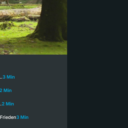
t…
3 Min
2 Min
…
2 Min
-Frieden
3 Min