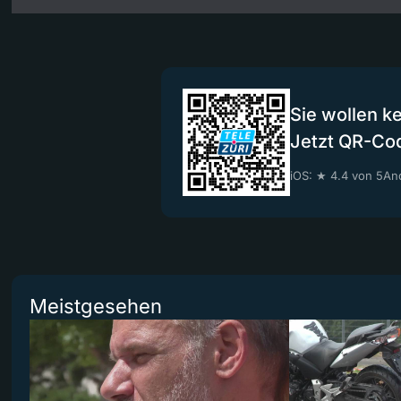
Sie wollen k
Jetzt QR-Co
iOS: ★ 4.4 von 5
And
Meistgesehen