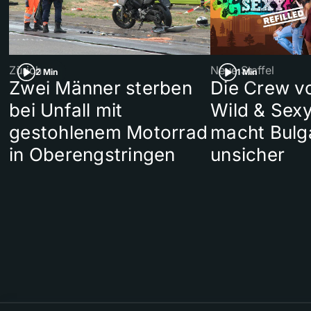
Zürich
Neue Staffel
2 Min
1 Min
Zwei Männer sterben
Die Crew v
bei Unfall mit
Wild & Sexy
gestohlenem Motorrad
macht Bulg
in Oberengstringen
unsicher