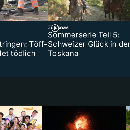
ZüriNews
4 Min
Sommerserie Teil 5:
ringen: Töff-
Schweizer Glück in de
et tödlich
Toskana