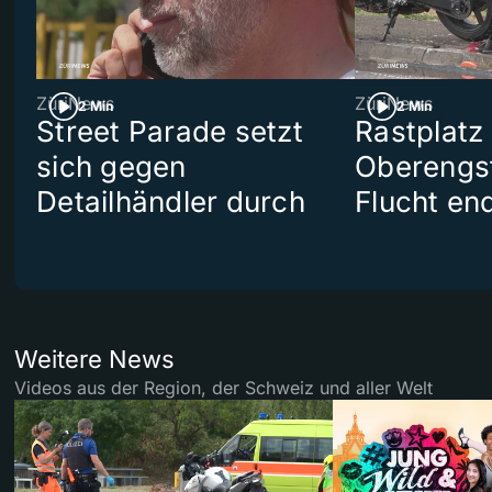
ZüriNews
ZüriNews
2 Min
2 Min
Street Parade setzt
Rastplatz
sich gegen
Oberengst
Detailhändler durch
Flucht end
Weitere News
Videos aus der Region, der Schweiz und aller Welt