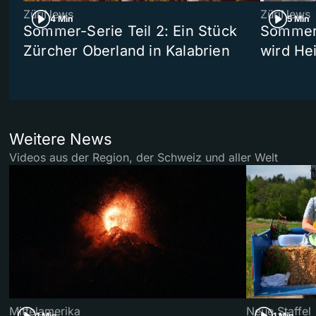
ZüriNews
ZüriNews
4 Min
5 Min
Sommer-Serie Teil 2: Ein Stück
Sommer-
Zürcher Oberland in Kalabrien
wird He
Weitere News
Videos aus der Region, der Schweiz und aller Welt
Mittelamerika
Neue Staffel
1 Min
1 Min