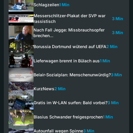
Schlagzeilen
1 Min
Messerschlitzer-Plakat der SVP war
3 Min
rassistisch
Nach Fall Jegge: Missbrauchsopfer
3 Min
brechen…
Borussia Dortmund wütend auf UEFA
2 Min
Lieferwagen brennt in Bülach aus
1 Min
Belair-Sozialplan: Menschenunwürdig?
3 Min
KurzNews
2 Min
Gratis im W-LAN surfen: Bald vorbei?
3 Min
Blasius Schwander freigesprochen
1 Min
Autounfall wegen Spinne
3 Min