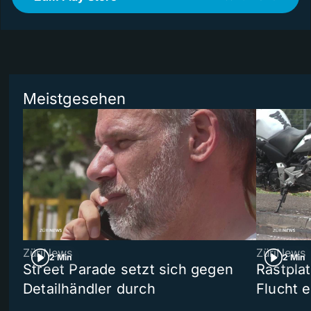
Meistgesehen
ZüriNews
ZüriNews
2 Min
2 Min
Street Parade setzt sich gegen
Rastpla
Detailhändler durch
Flucht e