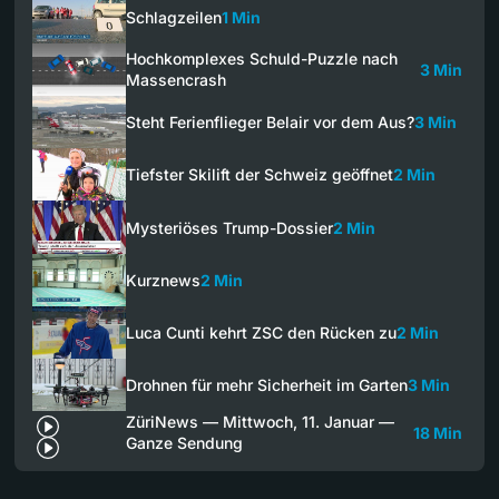
Schlagzeilen
1 Min
Hochkomplexes Schuld-Puzzle nach
3 Min
Massencrash
Steht Ferienflieger Belair vor dem Aus?
3 Min
Tiefster Skilift der Schweiz geöffnet
2 Min
Mysteriöses Trump-Dossier
2 Min
Kurznews
2 Min
Luca Cunti kehrt ZSC den Rücken zu
2 Min
Drohnen für mehr Sicherheit im Garten
3 Min
ZüriNews — Mittwoch, 11. Januar —
18 Min
Ganze Sendung