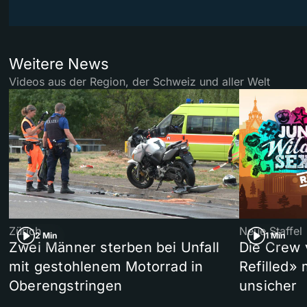
Weitere News
Videos aus der Region, der Schweiz und aller Welt
Zürich
Neue Staffel
2 Min
1 Min
Zwei Männer sterben bei Unfall
Die Crew 
mit gestohlenem Motorrad in
Refilled»
Oberengstringen
unsicher