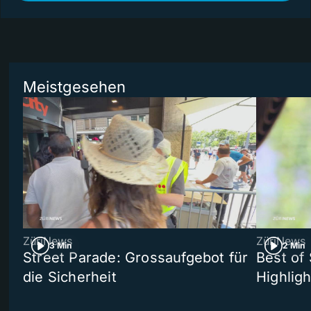
Meistgesehen
ZüriNews
ZüriNews
3 Min
2 Min
Street Parade: Grossaufgebot für
Best of 
die Sicherheit
Highligh