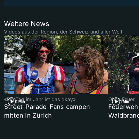
Weitere News
Videos aus der Region, der Schweiz und aller Welt
«Ein Tag im Jahr ist das okay»
Ohne Feuer
1 Min
1 Min
Street-Parade-Fans campen
Feuerwehr 
mitten in Zürich
Waldbrand