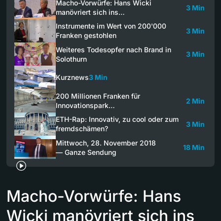
Macho-Vorwürfe: Hans Wicki
3 Min
manövriert sich ins…
Instrumente im Wert von 200'000
3 Min
Franken gestohlen
Weiteres Todesopfer nach Brand in
3 Min
Solothurn
Kurznews
3 Min
200 Millionen Franken für
2 Min
Innovationspark…
ETH-Rap: Innovativ, zu cool oder zum
3 Min
fremdschämen?
Mittwoch, 28. November 2018
18 Min
— Ganze Sendung
Macho-Vorwürfe: Hans
Wicki manövriert sich ins