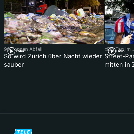
90 Tonnen Abfall
«Ein Tag im 
1 Min
1 Min
So wird Zürich über Nacht wieder
Street-P
sauber
mitten in 