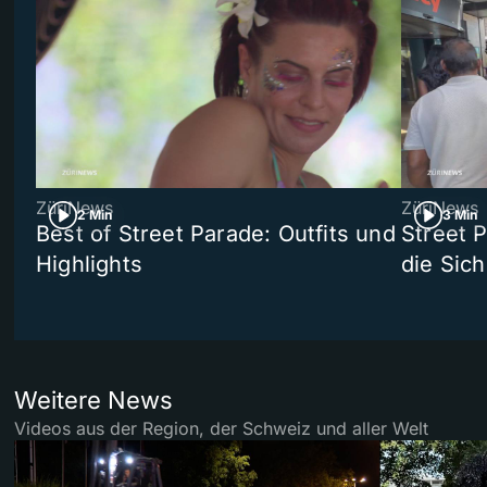
ZüriNews
ZüriNews
2 Min
3 Min
Best of Street Parade: Outfits und
Street 
Highlights
die Sich
Weitere News
Videos aus der Region, der Schweiz und aller Welt