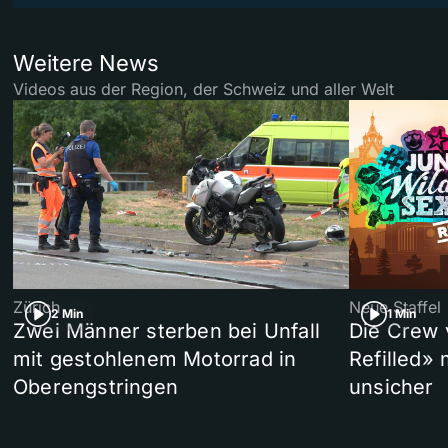
Weitere News
Videos aus der Region, der Schweiz und aller Welt
Zürich
Neue Staffel
2 Min
1 Min
Zwei Männer sterben bei Unfall
Die Crew 
mit gestohlenem Motorrad in
Refilled»
Oberengstringen
unsicher