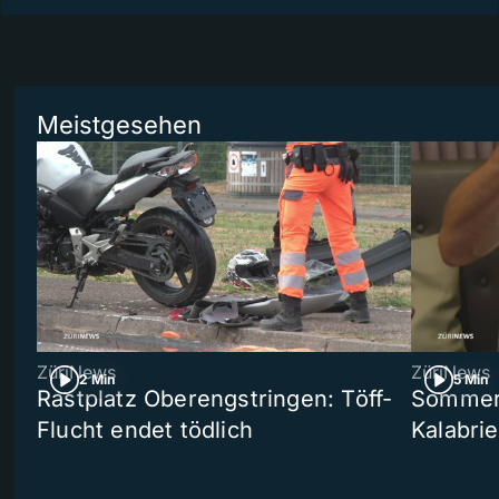
Meistgesehen
ZüriNews
ZüriNews
2 Min
5 Min
Rastplatz Oberengstringen: Töff-
Sommers
Flucht endet tödlich
Kalabri