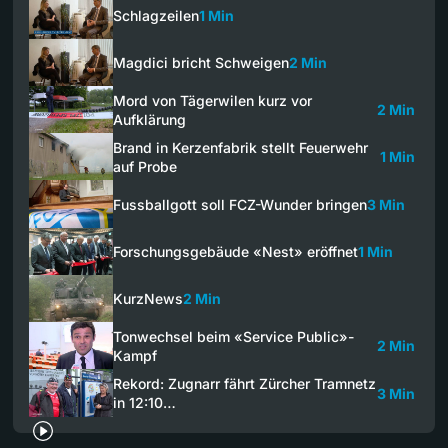
Schlagzeilen
1 Min
Magdici bricht Schweigen
2 Min
Mord von Tägerwilen kurz vor
2 Min
Aufklärung
Brand in Kerzenfabrik stellt Feuerwehr
1 Min
auf Probe
Fussballgott soll FCZ-Wunder bringen
3 Min
Forschungsgebäude «Nest» eröffnet
1 Min
KurzNews
2 Min
Tonwechsel beim «Service Public»-
2 Min
Kampf
Rekord: Zugnarr fährt Zürcher Tramnetz
3 Min
in 12:10…