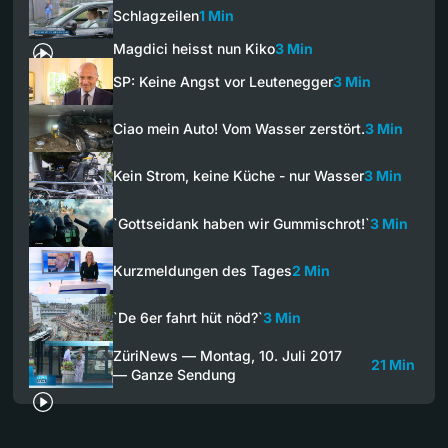
Schlagzeilen
1 Min
Magdici heisst nun Kiko
3 Min
SP: Keine Angst vor Leutenegger
3 Min
Ciao mein Auto! Vom Wasser zerstört.
3 Min
Kein Strom, keine Küche - nur Wasser
3 Min
`Gottseidank haben wir Gummischrot!`
3 Min
Kurzmeldungen des Tages
2 Min
`De 6er fahrt hüt nöd?`
3 Min
ZüriNews — Montag, 10. Juli 2017
21 Min
— Ganze Sendung