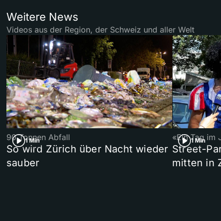
Weitere News
Videos aus der Region, der Schweiz und aller Welt
90 Tonnen Abfall
«Ein Tag im 
1 Min
1 Min
So wird Zürich über Nacht wieder
Street-P
sauber
mitten in 