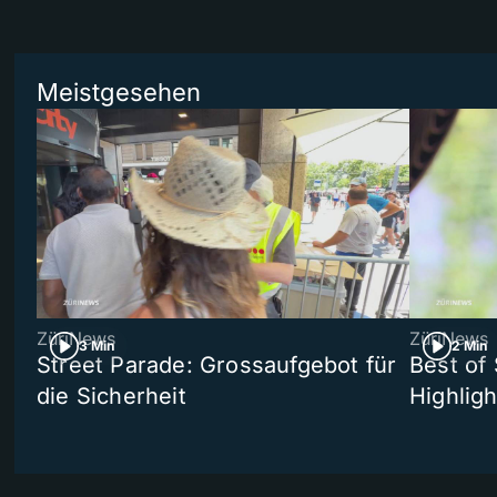
Meistgesehen
ZüriNews
ZüriNews
3 Min
2 Min
Street Parade: Grossaufgebot für
Best of 
die Sicherheit
Highligh