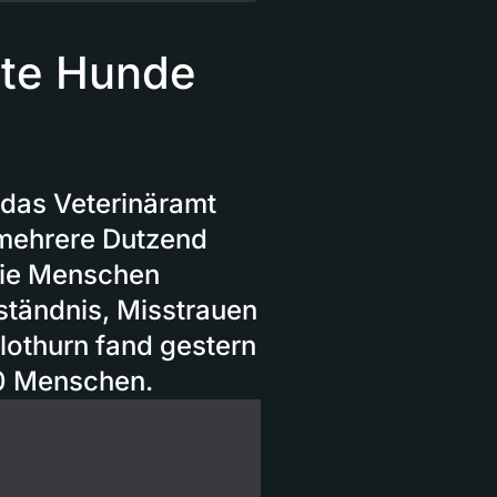
ete Hunde
 das Veterinäramt
 mehrere Dutzend
die Menschen
rständnis, Misstrauen
lothurn fand gestern
50 Menschen.