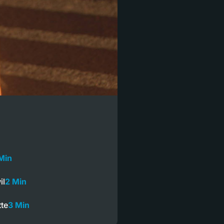
Min
il
2 Min
tte
3 Min