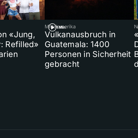
Mittelamerika
N
1 Min
on «Jung,
Vulkanausbruch in
«
: Refilled»
Guatemala: 1400
arien
Personen in Sicherheit
gebracht