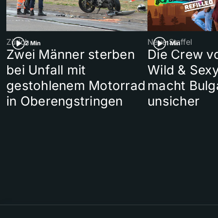
Zürich
Neue Staffel
2 Min
1 Min
Zwei Männer sterben
Die Crew v
bei Unfall mit
Wild & Sexy
gestohlenem Motorrad
macht Bulg
in Oberengstringen
unsicher