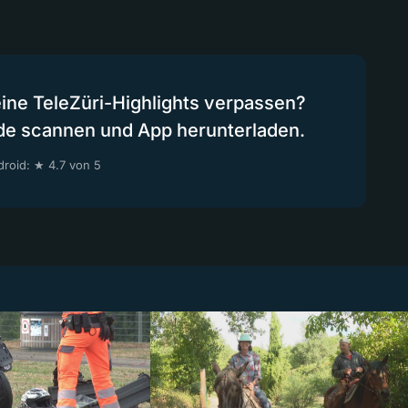
eine TeleZüri-Highlights verpassen?
de scannen und App herunterladen.
roid: ★ 4.7 von 5