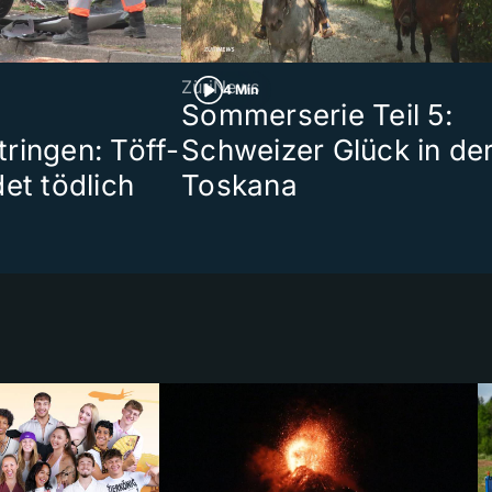
ZüriNews
4 Min
Sommerserie Teil 5:
ringen: Töff-
Schweizer Glück in de
et tödlich
Toskana