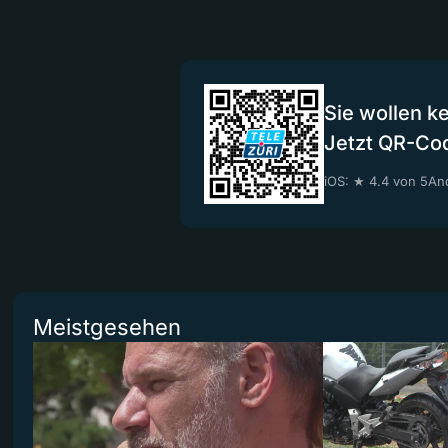
Sie wollen k
Jetzt QR-Co
iOS: ★ 4.4 von 5
And
Meistgesehen