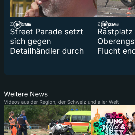
ZüriNews
ZüriNews
2 Min
2 Min
Street Parade setzt
Rastplatz
sich gegen
Oberengst
Detailhändler durch
Flucht end
Weitere News
Videos aus der Region, der Schweiz und aller Welt