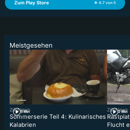
Zum Play Store
★ 4.7 von 5
Meistgesehen
ZüriNews
ZüriNews
5 Min
2 Min
Sommerserie Teil 4: Kulinarisches
Rastpla
Kalabrien
Flucht e