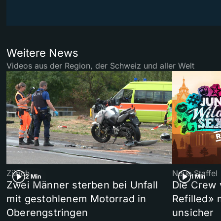
Weitere News
Videos aus der Region, der Schweiz und aller Welt
Zürich
Neue Staffel
2 Min
1 Min
Zwei Männer sterben bei Unfall
Die Crew 
mit gestohlenem Motorrad in
Refilled»
Oberengstringen
unsicher