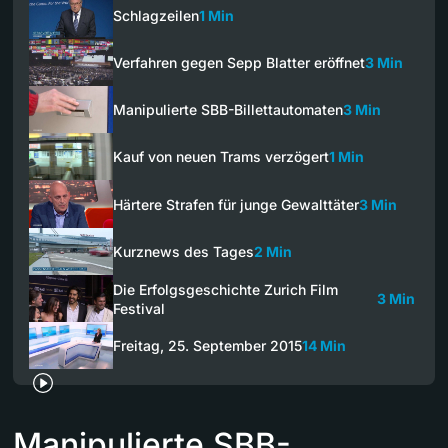
Schlagzeilen
1 Min
Verfahren gegen Sepp Blatter eröffnet
3 Min
Manipulierte SBB-Billettautomaten
3 Min
Kauf von neuen Trams verzögert
1 Min
Härtere Strafen für junge Gewalttäter
3 Min
Kurznews des Tages
2 Min
Die Erfolgsgeschichte Zurich Film
3 Min
Festival
Freitag, 25. September 2015
14 Min
Manipulierte SBB-