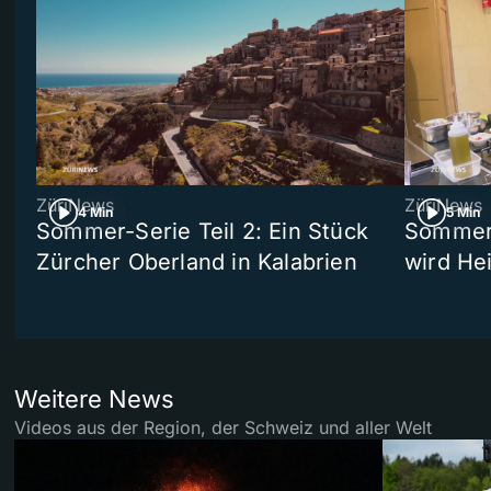
ZüriNews
ZüriNews
4 Min
5 Min
Sommer-Serie Teil 2: Ein Stück
Sommer-
Zürcher Oberland in Kalabrien
wird He
Weitere News
Videos aus der Region, der Schweiz und aller Welt