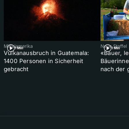
Mittelamerika
Neue Staffel
1 Min
1 Min
Vulkanausbruch in Guatemala:
«Bauer, l
1400 Personen in Sicherheit
Bäuerinne
gebracht
nach der 