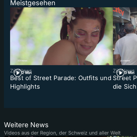
Meistgesehen
ZüriNews
ZüriNews
2 Min
3 Min
Best of Street Parade: Outfits und
Street 
Highlights
die Sich
Weitere News
Videos aus der Region, der Schweiz und aller Welt