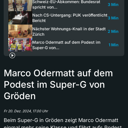
Schweiz-EU-Abkommen: Bundesrat
3 Min
spricht von…
Nach CS-Untergang: PUK veröffentlicht
3 Min
Bericht
Nächster Wohnungs-Knall in der Stadt
2 Min
Zürich
Marco Odermatt auf dem Podest im
1 Min
Super-G von…
Marco Odermatt auf dem
Podest im Super-G von
Gröden
Fr 20. Dez. 2024, 17.00 Uhr
Beim Super-G in Gröden zeigt Marco Odermatt
einmal mehr seine Klasse und fährt aufs Podest.