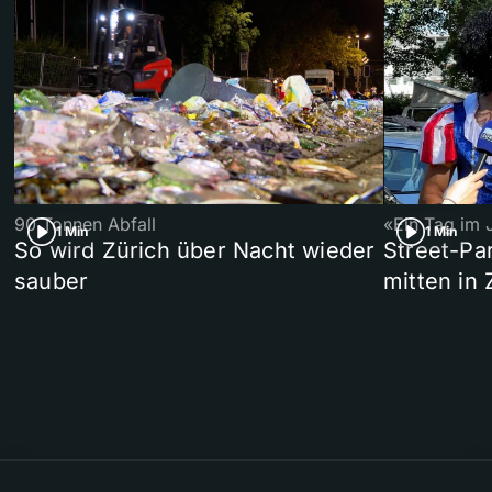
90 Tonnen Abfall
«Ein Tag im 
1 Min
1 Min
So wird Zürich über Nacht wieder
Street-P
sauber
mitten in 