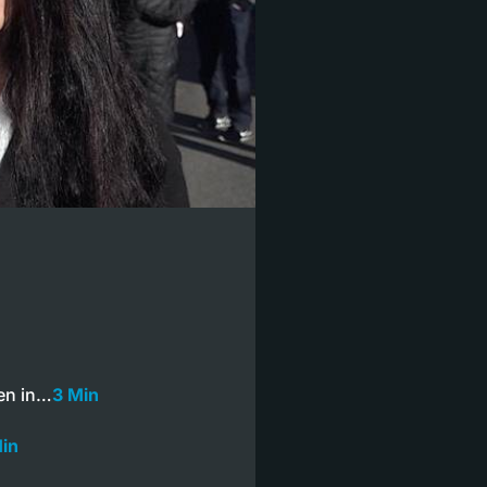
ten in…
3 Min
in