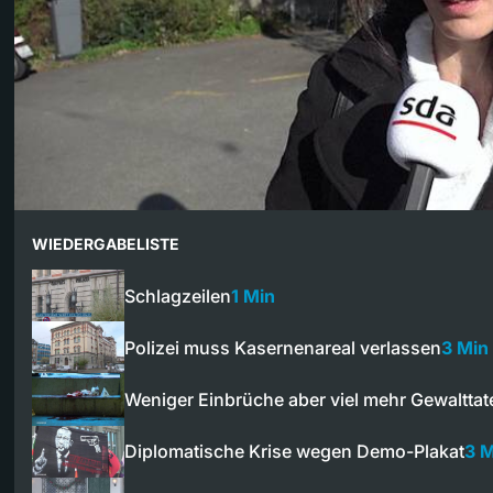
WIEDERGABELISTE
Schlagzeilen
1 Min
Polizei muss Kasernenareal verlassen
3 Min
Weniger Einbrüche aber viel mehr Gewaltta
Diplomatische Krise wegen Demo-Plakat
3 M