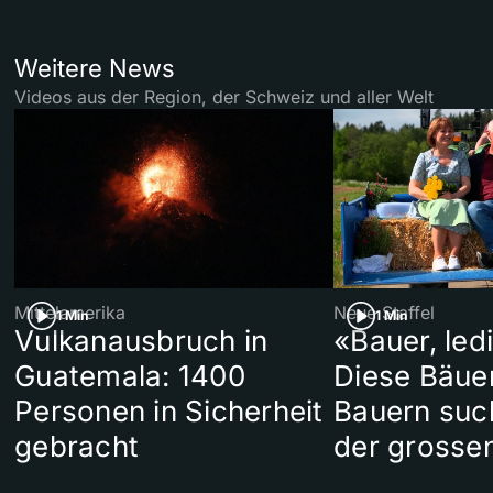
Weitere News
Videos aus der Region, der Schweiz und aller Welt
Mittelamerika
Neue Staffel
1 Min
1 Min
Vulkanausbruch in
«Bauer, led
Guatemala: 1400
Diese Bäue
Personen in Sicherheit
Bauern suc
gebracht
der grosse