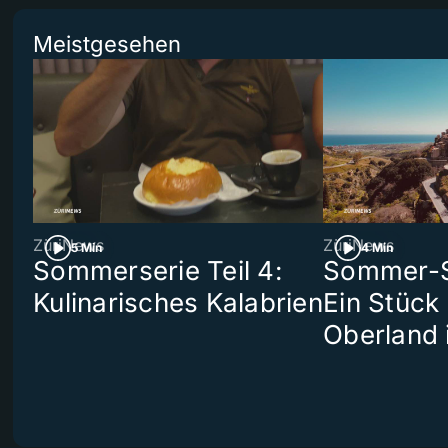
Meistgesehen
ZüriNews
ZüriNews
5 Min
4 Min
Sommerserie Teil 4:
Sommer-Se
Kulinarisches Kalabrien
Ein Stück
Oberland 