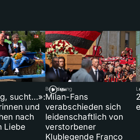
Beerdigung
L
1 Min
ig, sucht…»:
Milan-Fans
rinnen und
verabschieden sich
hen nach
leidenschaftlich von
n Liebe
verstorbener
Klublegende Franco