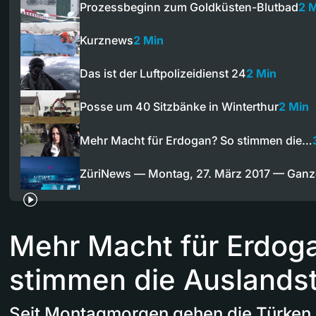
Prozessbeginn zum Goldküsten-Blutbad
2 
Kurznews
2 Min
Das ist der Luftpolizeidienst 24
2 Min
Posse um 40 Sitzbänke in Winterthur
2 Min
Mehr Macht für Erdogan? So stimmen die…
ZüriNews — Montag, 27. März 2017 — Gan
Mehr Macht für Erdog
stimmen die Auslands
Seit Montagmorgen gehen die Türken 