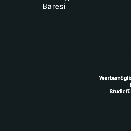
Baresi
Werbemögli
Studiof