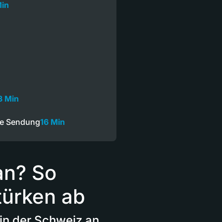
Min
3 Min
ze Sendung
16 Min
an? So
türken ab
in der Schweiz an