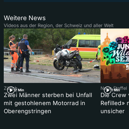
Weitere News
Videos aus der Region, der Schweiz und aller Welt
Zürich
Neue Staffel
2 Min
1 Min
Zwei Männer sterben bei Unfall
Die Crew 
mit gestohlenem Motorrad in
Refilled»
Oberengstringen
unsicher