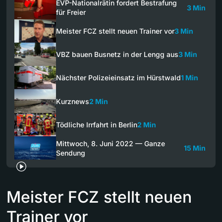
EVP-Nationalrätin fordert Bestrafung
3 Min
für Freier
Meister FCZ stellt neuen Trainer vor
3 Min
VBZ bauen Busnetz in der Lengg aus
3 Min
Nächster Polizeieinsatz im Hürstwald
1 Min
Kurznews
2 Min
Tödliche Irrfahrt in Berlin
2 Min
Mittwoch, 8. Juni 2022 — Ganze
15 Min
Sendung
Meister FCZ stellt neuen
Trainer vor