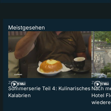
Meistgesehen
ZüriNews
ZüriNews
5 Min
3 Min
Sommerserie Teil 4: Kulinarisches
Nach me
Kalabrien
Hotel Fl
wiedere