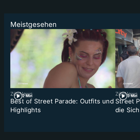
Meistgesehen
ZüriNews
ZüriNews
2 Min
3 Min
Best of Street Parade: Outfits und
Street 
Highlights
die Sich