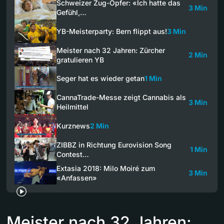
Schweizer Zug-Opfer: «Ich hatte das
3 Min
Gefühl,…
YB-Meisterparty: Bern flippt aus!
3 Min
Meister nach 32 Jahren: Zürcher
2 Min
gratulieren YB
Seger hat es wieder getan
1 Min
CannaTrade-Messe zeigt Cannabis als
3 Min
Heilmittel
Kurznews
2 Min
ZIBBZ in Richtung Eurovision Song
1 Min
Contest…
Extasia 2018: Milo Moiré zum
3 Min
«Anfassen»
Meister nach 32 Jahren: