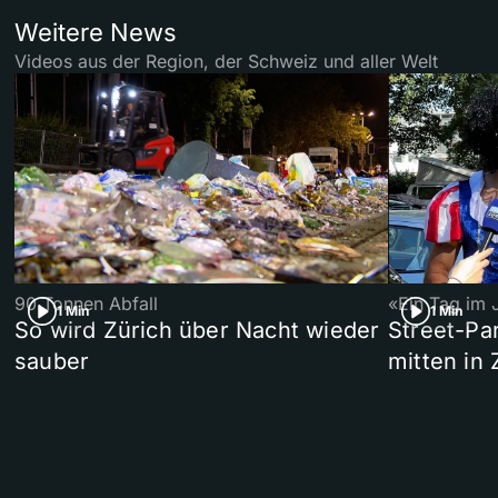
Weitere News
Videos aus der Region, der Schweiz und aller Welt
90 Tonnen Abfall
«Ein Tag im 
1 Min
1 Min
So wird Zürich über Nacht wieder
Street-P
sauber
mitten in 