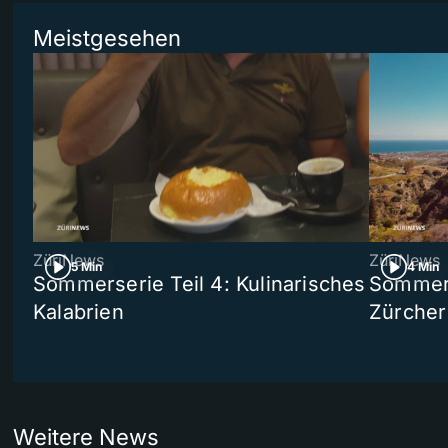
Meistgesehen
ZüriNews
ZüriNews
5 Min
4 Min
Sommerserie Teil 4: Kulinarisches
Sommer-
Kalabrien
Zürcher
Weitere News