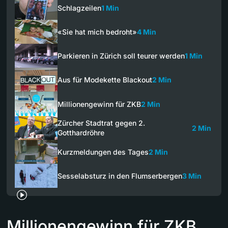
Schlagzeilen
1 Min
«Sie hat mich bedroht»
4 Min
Parkieren in Zürich soll teurer werden
1 Min
Aus für Modekette Blackout
2 Min
Millionengewinn für ZKB
2 Min
Zürcher Stadtrat gegen 2.
2 Min
Gotthardröhre
Kurzmeldungen des Tages
2 Min
Sesselabsturz in den Flumserbergen
3 Min
Millionengewinn für ZKB