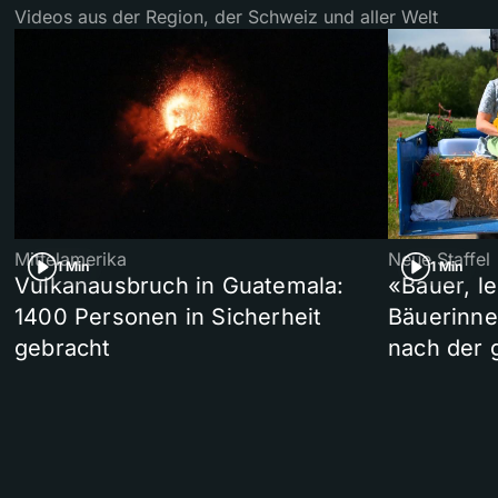
Videos aus der Region, der Schweiz und aller Welt
Mittelamerika
Neue Staffel
1 Min
1 Min
Vulkanausbruch in Guatemala:
«Bauer, l
1400 Personen in Sicherheit
Bäuerinne
gebracht
nach der 