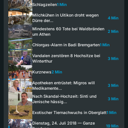
Schlagzeilen
1 Min
Milchkühen in Uitikon droht wegen
4 Min
Dürre der…
Mindestens 60 Tote bei Waldbränden
2 Min
um Athen
Chlorgas-Alarm in Badi Bremgarten
1 Min
Vandalen zerstören 8 Hochsitze bei
3 Min
Winterthur
Kurznews
2 Min
Apotheken entrüstet: Migros will
3 Min
Medikamente…
Nach Skandal-Hochzeit: Sinti und
3 Min
Jenische hässig…
Exotischer Tiernachwuchs in Oberglatt
1 Min
Dienstag, 24. Juli 2018 — Ganze
19 Min