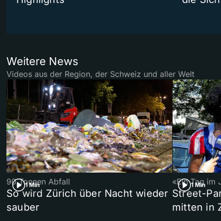
Weitere News
Videos aus der Region, der Schweiz und aller Welt
90 Tonnen Abfall
«Ein Tag im 
1 Min
1 Min
So wird Zürich über Nacht wieder
Street-P
sauber
mitten in 