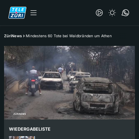
ZüriNews
Mindestens 60 Tote bei Waldbränden um Athen
WIEDERGABELISTE