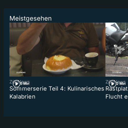
Meistgesehen
ZüriNews
ZüriNews
5 Min
2 Min
Sommerserie Teil 4: Kulinarisches
Rastpla
Kalabrien
Flucht e