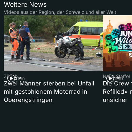
Weitere News
Videos aus der Region, der Schweiz und aller Welt
Zürich
Neue Staffel
2 Min
1 Min
Zwei Männer sterben bei Unfall
Die Crew 
mit gestohlenem Motorrad in
Refilled»
Oberengstringen
unsicher