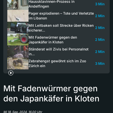
Haussklavinnen-Prozess in
3 Min
Andelfingen
Pager explodieren – Tote und Verletzte
2 Min
im Libanon
Mit Leitbaken soll Strecke über Ricken
2 Min
sicherer…
Mit Fadenwürmer gegen den
2 Min
Japankäfer in Kloten
Ständerat will Zivis bei Personalnot
2 Min
in…
Zebrahengst gewöhnt sich im Zoo
3 Min
Zürich ein
Mit Fadenwürmer gegen
den Japankäfer in Kloten
Mi 18. Sep. 2024, 16.00 Uhr