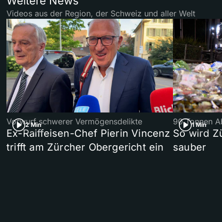
Weitere News
Videos aus der Region, der Schweiz und aller Welt
Vorwurf schwerer Vermögensdelikte
90 Tonnen Ab
2 Min
1 Min
Ex-Raiffeisen-Chef Pierin Vincenz
So wird Z
trifft am Zürcher Obergericht ein
sauber