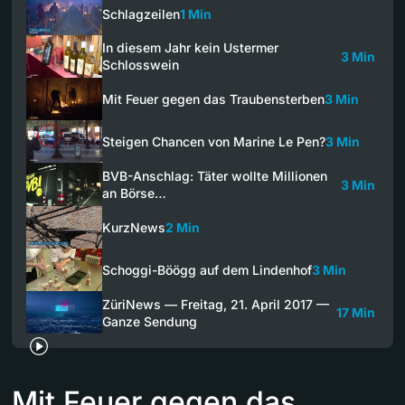
Schlagzeilen
1 Min
In diesem Jahr kein Ustermer
3 Min
Schlosswein
Mit Feuer gegen das Traubensterben
3 Min
Steigen Chancen von Marine Le Pen?
3 Min
BVB-Anschlag: Täter wollte Millionen
3 Min
an Börse…
KurzNews
2 Min
Schoggi-Böögg auf dem Lindenhof
3 Min
ZüriNews — Freitag, 21. April 2017 —
17 Min
Ganze Sendung
Mit Feuer gegen das