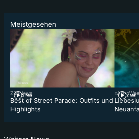
Meistgesehen
ZüriNews
«AstroWe
2 Min
2 Min
Best of Street Parade: Outfits und
Liebeslu
Highlights
Neuanf