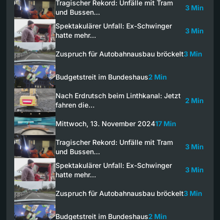
Tragischer Rekord: Unfälle mit Tram
3 Min
und Bussen…
Spektakulärer Unfall: Ex-Schwinger
3 Min
hatte mehr…
Zuspruch für Autobahnausbau bröckelt
3 Min
Budgetstreit im Bundeshaus
2 Min
Nach Erdrutsch beim Linthkanal: Jetzt
2 Min
fahren die…
Mittwoch, 13. November 2024
17 Min
Tragischer Rekord: Unfälle mit Tram
3 Min
und Bussen…
Spektakulärer Unfall: Ex-Schwinger
3 Min
hatte mehr…
Zuspruch für Autobahnausbau bröckelt
3 Min
Budgetstreit im Bundeshaus
2 Min