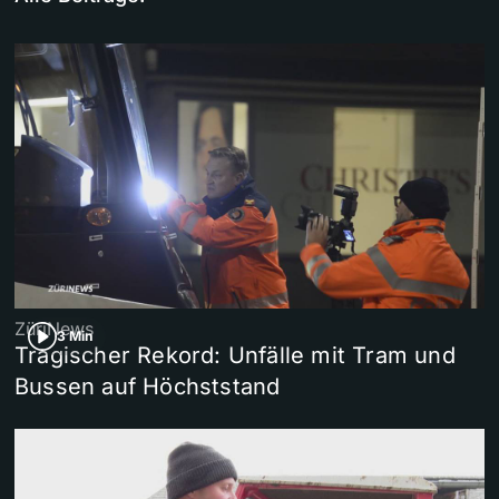
ZüriNews
3 Min
Tragischer Rekord: Unfälle mit Tram und
Bussen auf Höchststand