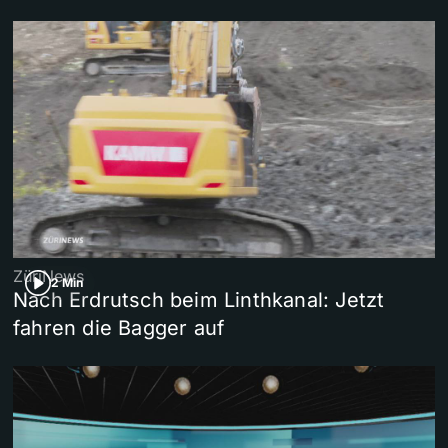
ZüriNews
2 Min
Nach Erdrutsch beim Linthkanal: Jetzt
fahren die Bagger auf