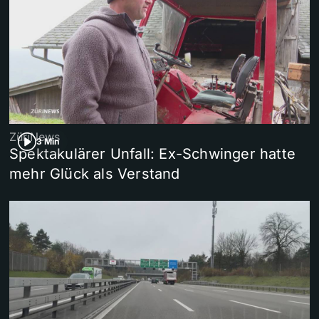
ZüriNews
3 Min
Spektakulärer Unfall: Ex-Schwinger hatte
mehr Glück als Verstand