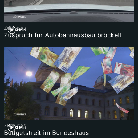
ZüriNews
3 Min
Zuspruch für Autobahnausbau bröckelt
ZüriNews
2 Min
Budgetstreit im Bundeshaus