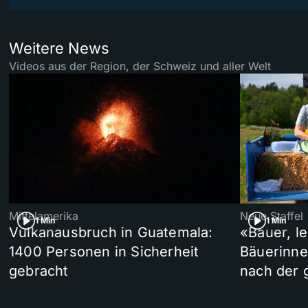
Weitere News
Videos aus der Region, der Schweiz und aller Welt
Mittelamerika
Neue Staffel
1 Min
1 Min
Vulkanausbruch in Guatemala:
«Bauer, l
1400 Personen in Sicherheit
Bäuerinne
gebracht
nach der 