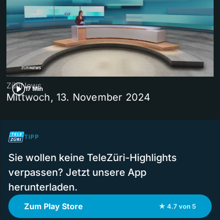
ZüriNews
17 Min
Mittwoch, 13. November 2024
TIPP
Sie wollen keine TeleZüri-Highlights
verpassen? Jetzt unsere App
herunterladen.
Zum Play Store
★ 4.7 von 5