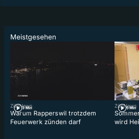
Meistgesehen
ZüriNews
ZüriNews
3 Min
5 Min
Warum Rapperswil trotzdem
Sommer-
Feuerwerk zünden darf
wird He