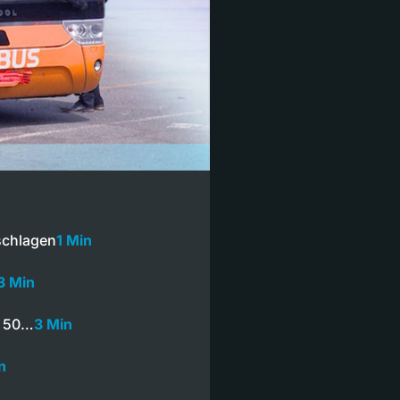
schlagen
1 Min
3 Min
s 50…
3 Min
n