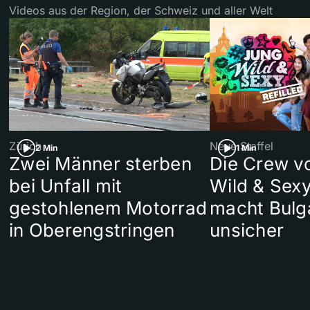
Videos aus der Region, der Schweiz und aller Welt
Zürich
Neue Staffel
2 Min
1 Min
Zwei Männer sterben
Die Crew v
bei Unfall mit
Wild & Sexy
gestohlenem Motorrad
macht Bulg
in Oberengstringen
unsicher