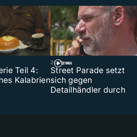
ZüriNews
2 Min
ie Teil 4:
Street Parade setzt
ches Kalabrien
sich gegen
Detailhändler durch