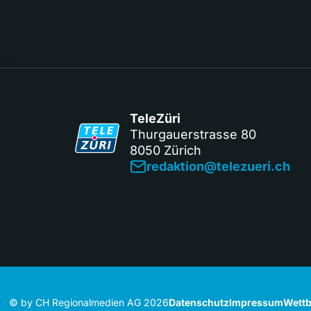
TeleZüri
Thurgauerstrasse 80
8050 Zürich
redaktion@telezueri.ch
© by CH Regionalmedien AG 2026
Datenschutz
Impressum
Wettb