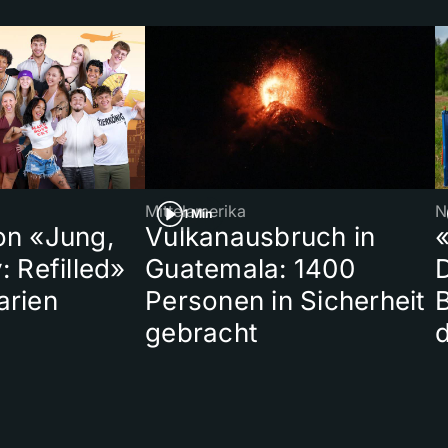
Mittelamerika
N
1 Min
on «Jung,
Vulkanausbruch in
«
: Refilled»
Guatemala: 1400
arien
Personen in Sicherheit
gebracht