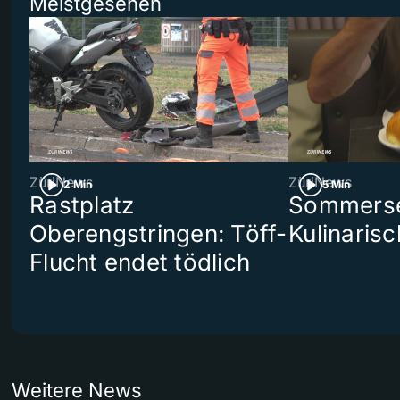
Meistgesehen
ZüriNews
ZüriNews
2 Min
5 Min
Rastplatz
Sommerser
Oberengstringen: Töff-
Kulinaris
Flucht endet tödlich
Weitere News