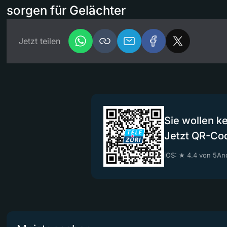
sorgen für Gelächter
Jetzt teilen
Sie wollen k
Jetzt QR-Co
iOS: ★ 4.4 von 5
And