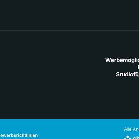
Werbemögli
Studiof
Alle A
ewerbsrichtlinien