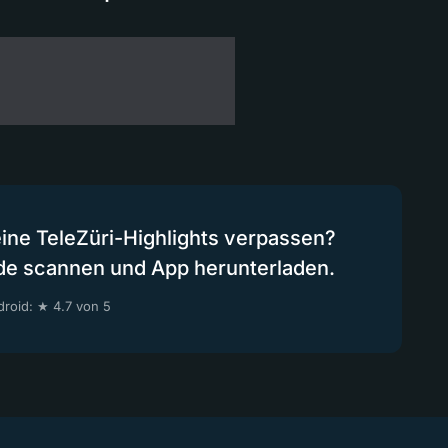
eine TeleZüri-Highlights verpassen?
de scannen und App herunterladen.
roid: ★ 4.7 von 5