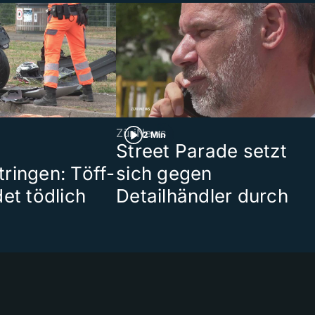
ZüriNews
2 Min
Street Parade setzt
ringen: Töff-
sich gegen
et tödlich
Detailhändler durch