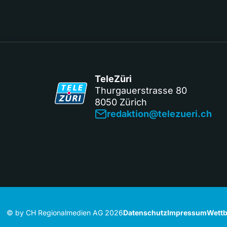
TeleZüri
Thurgauerstrasse 80
8050 Zürich
redaktion@telezueri.ch
© by CH Regionalmedien AG 2026
Datenschutz
Impressum
Wettb