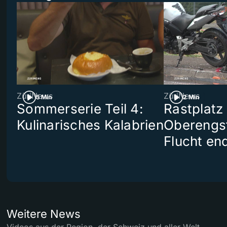
ZüriNews
ZüriNews
5 Min
2 Min
Sommerserie Teil 4:
Rastplatz
Kulinarisches Kalabrien
Oberengst
Flucht end
Weitere News
Videos aus der Region, der Schweiz und aller Welt