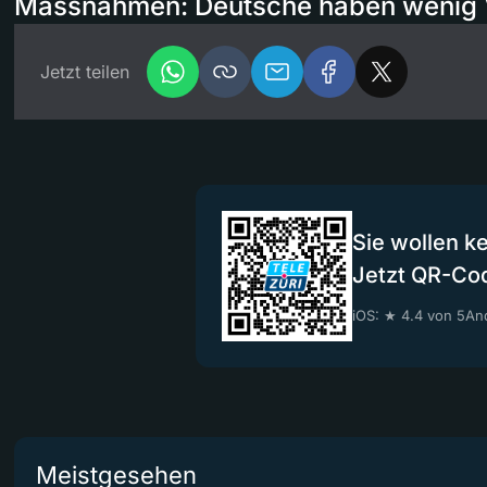
Massnahmen: Deutsche haben wenig 
Jetzt teilen
Sie wollen k
Jetzt QR-Co
iOS: ★ 4.4 von 5
And
Meistgesehen