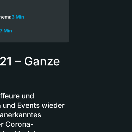
Thema
3 Min
17 Min
21 – Ganze
uffeure und
n und Events wieder
l anerkanntes
er Corona-