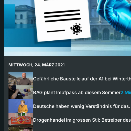
MITTWOCH, 24. MÄRZ 2021
Gefährliche Baustelle auf der A1 bei Wintert
BAG plant Impfpass ab diesem Sommer
2 Mi
Deutsche haben wenig Verständnis für das
Drogenhandel im grossen Stil: Betreiber de