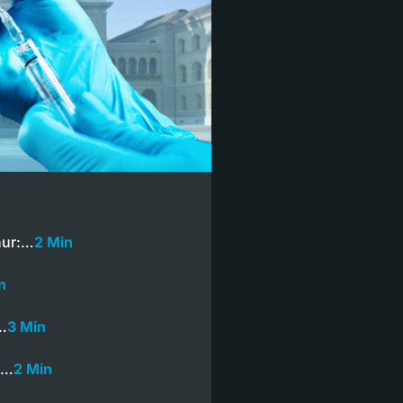
hur:…
2 Min
n
…
3 Min
s…
2 Min