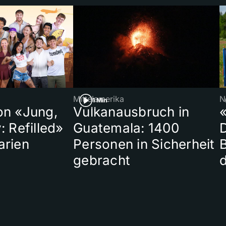
Mittelamerika
N
1 Min
on «Jung,
Vulkanausbruch in
«
: Refilled»
Guatemala: 1400
arien
Personen in Sicherheit
gebracht