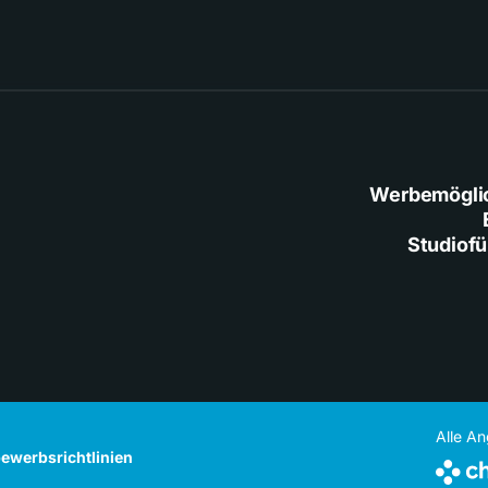
Werbemögli
Studiof
Alle A
ewerbsrichtlinien