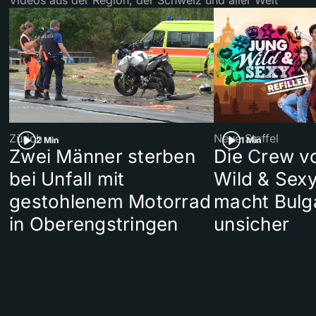
Zürich
Neue Staffel
2 Min
1 Min
Zwei Männer sterben
Die Crew v
bei Unfall mit
Wild & Sexy
gestohlenem Motorrad
macht Bulg
in Oberengstringen
unsicher