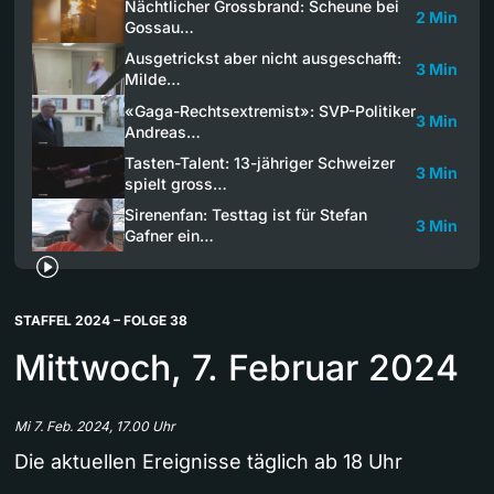
Nächtlicher Grossbrand: Scheune bei
2 Min
Gossau…
Ausgetrickst aber nicht ausgeschafft:
3 Min
Milde…
«Gaga-Rechtsextremist»: SVP-Politiker
3 Min
Andreas…
Tasten-Talent: 13-jähriger Schweizer
3 Min
spielt gross…
Sirenenfan: Testtag ist für Stefan
3 Min
Gafner ein…
STAFFEL 2024 – FOLGE 38
Mittwoch, 7. Februar 2024
Mi 7. Feb. 2024, 17.00 Uhr
Die aktuellen Ereignisse täglich ab 18 Uhr