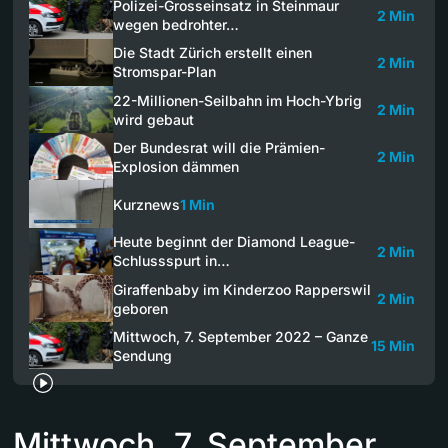
Polizei-Grosseinsatz in Steinmaur
2 Min
wegen bedrohter…
Die Stadt Zürich erstellt einen
2 Min
Stromspar-Plan
22-Millionen-Seilbahn im Hoch-Ybrig
2 Min
wird gebaut
Der Bundesrat will die Prämien-
2 Min
Explosion dämmen
Kurznews
1 Min
Heute beginnt der Diamond League-
2 Min
Schlussspurt in…
Giraffenbaby im Kinderzoo Rapperswil
2 Min
geboren
Mittwoch, 7. September 2022 – Ganze
15 Min
Sendung
Mittwoch, 7. September