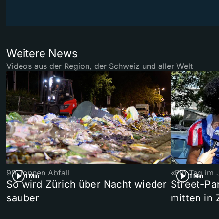
Weitere News
Videos aus der Region, der Schweiz und aller Welt
90 Tonnen Abfall
«Ein Tag im 
1 Min
1 Min
So wird Zürich über Nacht wieder
Street-P
sauber
mitten in 