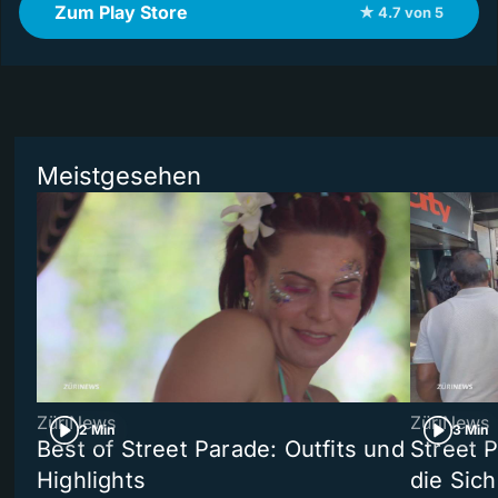
Zum Play Store
★ 4.7 von 5
Meistgesehen
ZüriNews
ZüriNews
2 Min
3 Min
Best of Street Parade: Outfits und
Street 
Highlights
die Sich