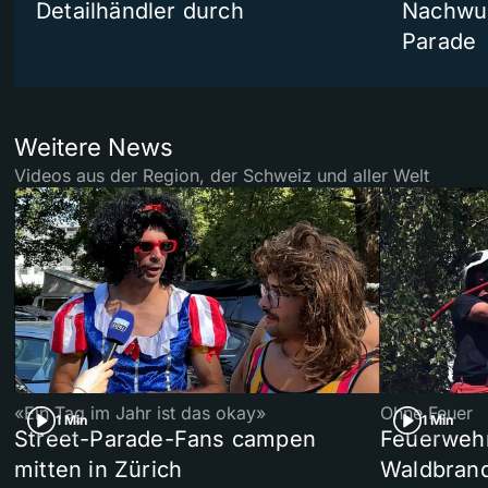
Detailhändler durch
Nachwuc
Parade
Weitere News
Videos aus der Region, der Schweiz und aller Welt
«Ein Tag im Jahr ist das okay»
Ohne Feuer
1 Min
1 Min
Street-Parade-Fans campen
Feuerwehr 
mitten in Zürich
Waldbrand