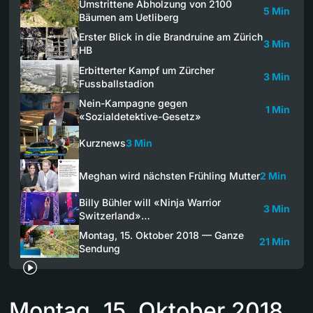
Umstrittene Abholzung von 2100
5 Min
Bäumen am Uetliberg
Erster Blick in die Brandruine am Zürich
3 Min
HB
Erbitterter Kampf um Zürcher
3 Min
Fussballstadion
Nein-Kampagne gegen
1 Min
«Sozialdetektive-Gesetz»
Kurznews
3 Min
Meghan wird nächsten Frühling Mutter
2 Min
Billy Bühler will «Ninja Warrior
3 Min
Switzerland»…
Montag, 15. Oktober 2018 — Ganze
21 Min
Sendung
Montag, 15. Oktober 2018