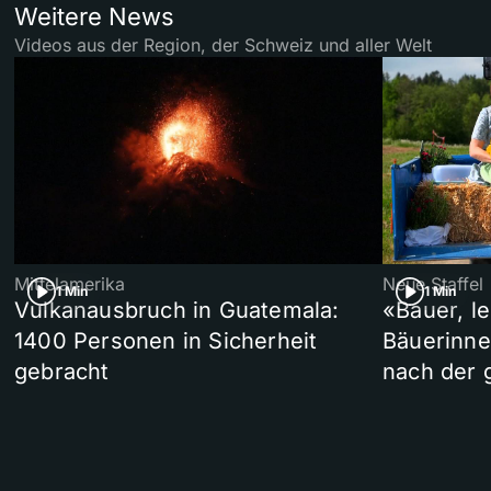
Weitere News
Videos aus der Region, der Schweiz und aller Welt
Mittelamerika
Neue Staffel
1 Min
1 Min
Vulkanausbruch in Guatemala:
«Bauer, l
1400 Personen in Sicherheit
Bäuerinne
gebracht
nach der 