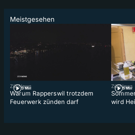
Meistgesehen
ZüriNews
ZüriNews
3 Min
5 Min
Warum Rapperswil trotzdem
Sommer-
Feuerwerk zünden darf
wird He