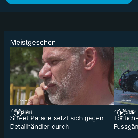
Meistgesehen
ZüriNews
ZüriNews
2 Min
2 Min
Street Parade setzt sich gegen
Tödlich
Detailhändler durch
Fussgän