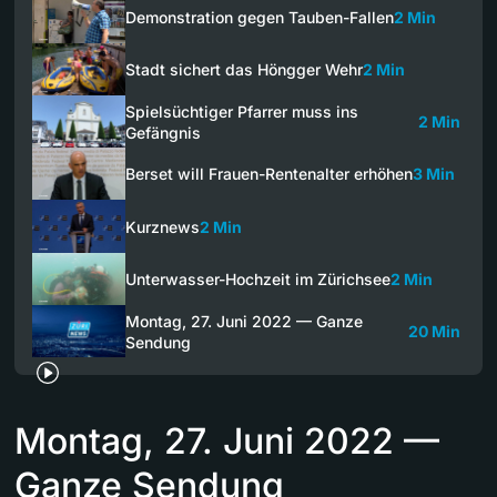
Demonstration gegen Tauben-Fallen
2 Min
Stadt sichert das Höngger Wehr
2 Min
Spielsüchtiger Pfarrer muss ins
2 Min
Gefängnis
Berset will Frauen-Rentenalter erhöhen
3 Min
Kurznews
2 Min
Unterwasser-Hochzeit im Zürichsee
2 Min
Montag, 27. Juni 2022 — Ganze
20 Min
Sendung
Montag, 27. Juni 2022 —
Ganze Sendung