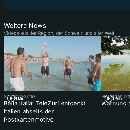
Weitere News
Videos aus der Region, der Schweiz und aller Welt
Sommer-Serie
Blaualgen en
4 Min
2 Min
Bella Italia: TeleZüri entdeckt
Warnung 
Italien abseits der
Postkartenmotive