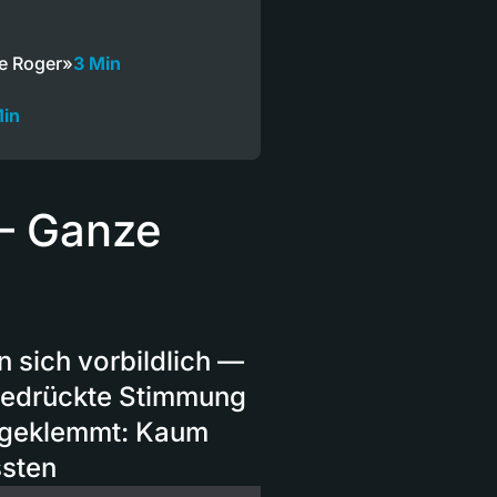
he Roger»
3 Min
Min
 — Ganze
n sich vorbildlich —
 Bedrückte Stimmung
ingeklemmt: Kaum
ssten