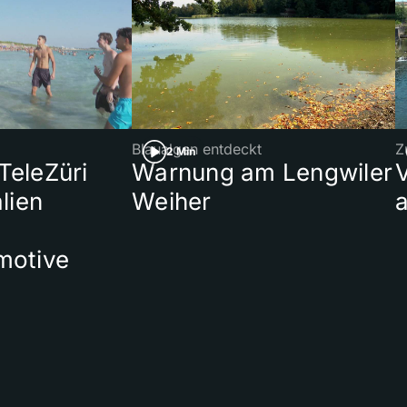
Blaualgen entdeckt
Z
2 Min
 TeleZüri
Warnung am Lengwiler
lien
Weiher
a
motive