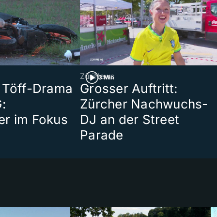
ZüriNews
3 Min
 Töff-Drama
Grosser Auftritt:
:
Zürcher Nachwuchs-
er im Fokus
DJ an der Street
Parade