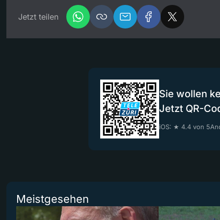
Jetzt teilen
Sie wollen k
Jetzt QR-Co
iOS: ★ 4.4 von 5
And
Meistgesehen