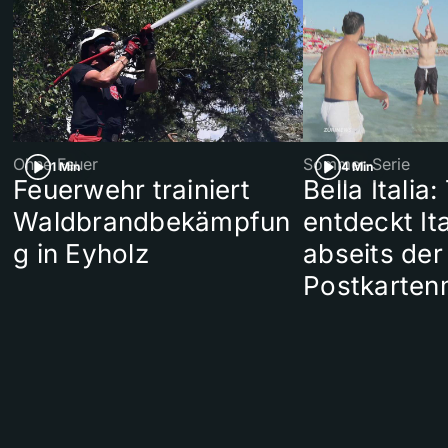
Ohne Feuer
Sommer-Serie
1 Min
4 Min
Feuerwehr trainiert
Bella Italia:
Waldbrandbekämpfun
entdeckt Ita
g in Eyholz
abseits der
Postkarten