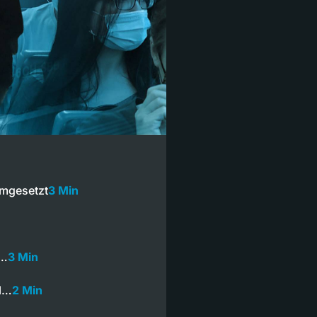
umgesetzt
3 Min
r…
3 Min
ll…
2 Min