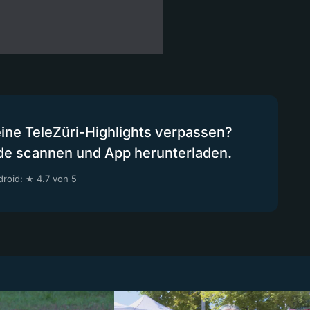
eine TeleZüri-Highlights verpassen?
de scannen und App herunterladen.
roid: ★ 4.7 von 5