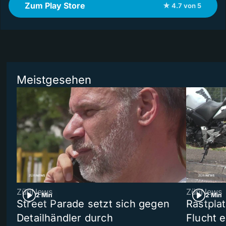
Zum Play Store
★ 4.7 von 5
Meistgesehen
ZüriNews
ZüriNews
2 Min
2 Min
Street Parade setzt sich gegen
Rastpla
Detailhändler durch
Flucht e