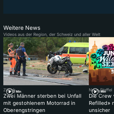
Weitere News
Videos aus der Region, der Schweiz und aller Welt
Zürich
Neue Staffel
2 Min
1 Min
Zwei Männer sterben bei Unfall
Die Crew 
mit gestohlenem Motorrad in
Refilled»
Oberengstringen
unsicher