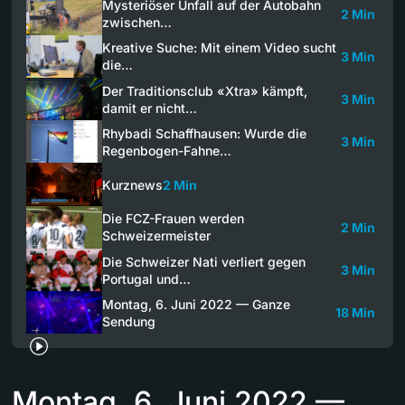
Mysteriöser Unfall auf der Autobahn
2 Min
zwischen…
Kreative Suche: Mit einem Video sucht
3 Min
die…
Der Traditionsclub «Xtra» kämpft,
3 Min
damit er nicht…
Rhybadi Schaffhausen: Wurde die
3 Min
Regenbogen-Fahne…
Kurznews
2 Min
Die FCZ-Frauen werden
2 Min
Schweizermeister
Die Schweizer Nati verliert gegen
3 Min
Portugal und…
Montag, 6. Juni 2022 — Ganze
18 Min
Sendung
Montag, 6. Juni 2022 —