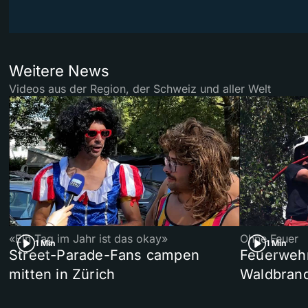
Weitere News
Videos aus der Region, der Schweiz und aller Welt
«Ein Tag im Jahr ist das okay»
Ohne Feuer
1 Min
1 Min
Street-Parade-Fans campen
Feuerwehr 
mitten in Zürich
Waldbrand