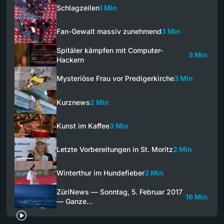
Schlagzeilen
1 Min
Fan-Gewalt massiv zunehmend
3 Min
Spitäler kämpfen mit Computer-
3 Min
Hackern
Mysteriöse Frau vor Predigerkirche
3 Min
Kurznews
2 Min
Kunst im Kaffee
3 Min
Letzte Vorbereitungen in St. Moritz
2 Min
Winterthur im Hundefieber
3 Min
ZüriNews — Sonntag, 5. Februar 2017
16 Min
— Ganze…