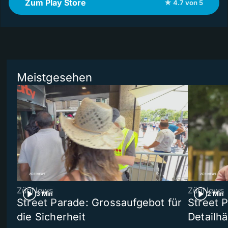
Zum Play Store
★ 4.7 von 5
Meistgesehen
ZüriNews
ZüriNews
3 Min
2 Min
Street Parade: Grossaufgebot für
Street 
die Sicherheit
Detailh