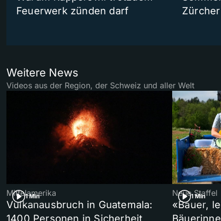
Feuerwerk zünden darf
Zürcher
Weitere News
Videos aus der Region, der Schweiz und aller Welt
Mittelamerika
Neue Staffel
1 Min
1 Min
Vulkanausbruch in Guatemala:
«Bauer, l
1400 Personen in Sicherheit
Bäuerinne