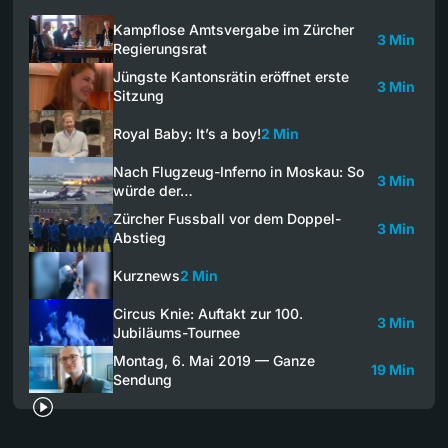
Kampflose Amtsvergabe im Zürcher
3 Min
Regierungsrat
Jüngste Kantonsrätin eröffnet erste
3 Min
Sitzung
Royal Baby: It’s a boy!
2 Min
Nach Flugzeug-Inferno in Moskau: So
3 Min
würde der…
Zürcher Fussball vor dem Doppel-
3 Min
Abstieg
Kurznews
2 Min
Circus Knie: Auftakt zur 100.
3 Min
Jubiläums-Tournee
Montag, 6. Mai 2019 — Ganze
19 Min
Sendung