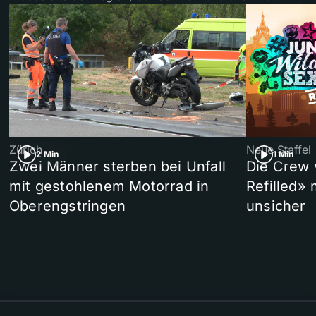
Zürich
Neue Staffel
2 Min
1 Min
Zwei Männer sterben bei Unfall
Die Crew 
mit gestohlenem Motorrad in
Refilled»
Oberengstringen
unsicher