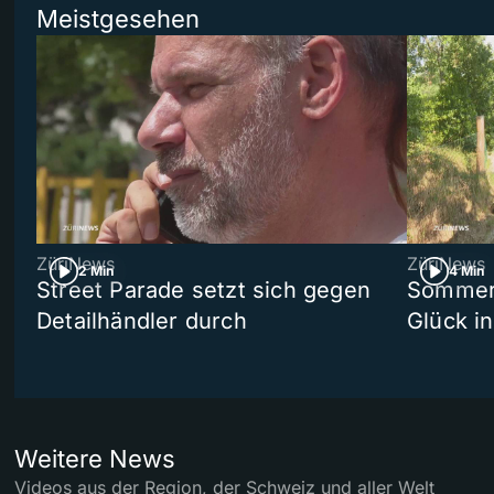
Meistgesehen
ZüriNews
ZüriNews
2 Min
4 Min
Street Parade setzt sich gegen
Sommers
Detailhändler durch
Glück i
Weitere News
Videos aus der Region, der Schweiz und aller Welt